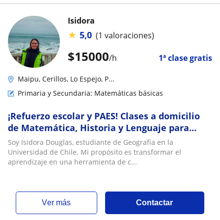
Isidora
★
5,0
(1 valoraciones)
$
15000
/h
1ª clase gratis
Maipu, Cerillos, Lo Espejo, P...
Primaria y Secundaria: Matemáticas básicas
¡Refuerzo escolar y PAES! Clases a domicilio
de Matemática, Historia y Lenguaje para
básica y media
Soy Isidora Douglas, estudiante de Geografía en la
Universidad de Chile. Mi propósito es transformar el
aprendizaje en una herramienta de c...
ver más
Contactar