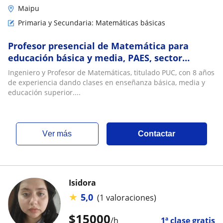
Maipu
Primaria y Secundaria: Matemáticas básicas
Profesor presencial de Matemática para
educación básica y media, PAES, sector
poniente de Santiago
Ingeniero y Profesor de Matemáticas, titulado PUC, con 8 años
de experiencia dando clases en enseñanza básica, media y
educación superior....
ver más
Contactar
Isidora
★
5,0
(1 valoraciones)
$
15000
/h
1ª clase gratis