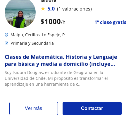
Isidora
★
5,0
(1 valoraciones)
$
1000
/h
1ª clase gratis
Maipu, Cerillos, Lo Espejo, P...
Primaria y Secundaria
Clases de Matemática, Historia y Lenguaje
para básica y media a domicilio (incluye
preparación PAES)
Soy Isidora Douglas, estudiante de Geografía en la
Universidad de Chile. Mi propósito es transformar el
aprendizaje en una herramienta de c...
ver más
Contactar