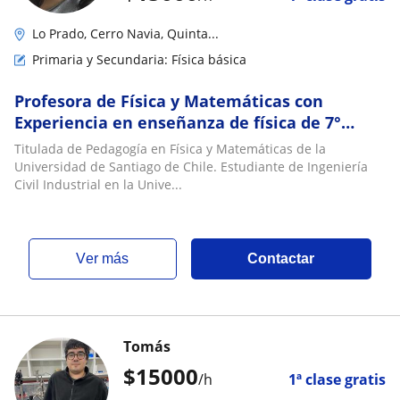
Lo Prado, Cerro Navia, Quinta...
Primaria y Secundaria: Física básica
Profesora de Física y Matemáticas con
Experiencia en enseñanza de física de 7°
básico a III° medio y preparación PAES
Titulada de Pedagogía en Física y Matemáticas de la
Universidad de Santiago de Chile. Estudiante de Ingeniería
Civil Industrial en la Unive...
ver más
Contactar
Tomás
$
15000
/h
1ª clase gratis