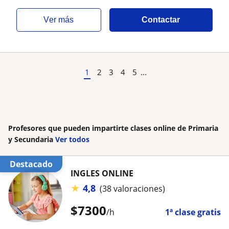
ver más
Contactar
1
2
3
4
5
...
Profesores que pueden impartirte clases online de Primaria
y Secundaria
Ver todos
Destacado
INGLES ONLINE
★
4,8
(38 valoraciones)
$
7300
/h
1ª clase gratis