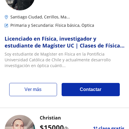
Santiago Ciudad, Cerillos, Ma...
Primaria y Secundaria: Física básica, Óptica
Licenciado en Física, investigador y
estudiante de Magíster UC | Clases de Física y
Matemática
Soy estudiante de Magíster en Física en la Pontificia
Universidad Católica de Chile y actualmente desarrollo
investigación en óptica cuánti...
ver más
Contactar
Christian
$
15000
/h
1ª clase gratis