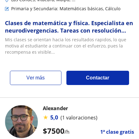
Primaria y Secundaria: Matemáticas básicas, Cálculo
Clases de matemática y física. Especialista en
neurodivergencias. Tareas con resolución
inmediata. Entrenamiento PAES
Mis clases se orientan hacia los resultados rapidos, lo que
motiva al estudiante a continuar con el esfuerzo, pues la
recompensa es visible...
ver más
Contactar
Alexander
★
5,0
(1 valoraciones)
$
7500
/h
1ª clase gratis