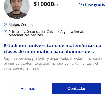
$
10000
/h
1ª clase gratis
Maipu, Cerillos
Primaria y Secundaria: Cálculo, Álgebra lineal,
Matemáticas básicas
Estudiante universitario de matemáticas da
clases de matemática para alumnos de
educación media y superior
Soy una persona paciente y organizada. Al estar inmerso en
el mundo académico actual, manejo las herramientas y el
rigor que exigen las uni...
ver más
Contactar