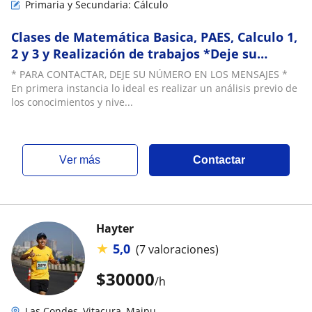
Primaria y Secundaria: Cálculo
Clases de Matemática Basica, PAES, Calculo 1,
2 y 3 y Realización de trabajos *Deje su
número en los mensajes
* PARA CONTACTAR, DEJE SU NÚMERO EN LOS MENSAJES *
En primera instancia lo ideal es realizar un análisis previo de
los conocimientos y nive...
ver más
Contactar
Hayter
★
5,0
(7 valoraciones)
$
30000
/h
Las Condes, Vitacura, Maipu, ...