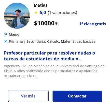
Matías
★
5,0
(1 valoraciones)
$
10000
/h
1ª clase gratis
Maipu
Primaria y Secundaria: Cálculo, Matemáticas básicas
Profesor particular para resolver dudas o
tareas de estudiantes de media o
universitarios
Ingeniero Civil en Mecánica de la universidad de Santiago de
Chile, 5 años realizando clases particulares o ayudantías,
actualmente solo te...
ver más
Contactar