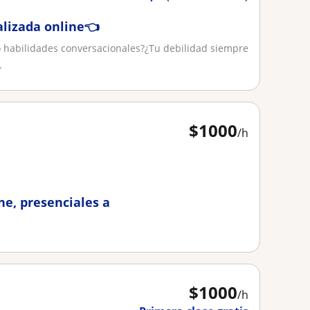
alizada online👈
o habilidades conversacionales?¿Tu debilidad siempre
.
$
1000
/h
ne, presenciales a
$
1000
/h