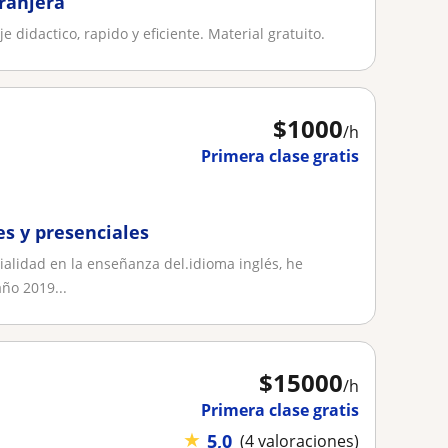
ranjera
e didactico, rapido y eficiente. Material gratuito.
$
1000
/h
Primera clase gratis
es y presenciales
alidad en la enseñanza del.idioma inglés, he
ño 2019...
$
15000
/h
Primera clase gratis
★
5,0
(4 valoraciones)