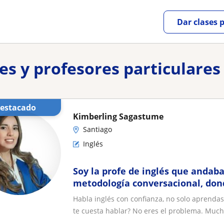
Dar clases 
res y profesores particulares
Destacado
Kimberling Sagastume
Santiago
Inglés
Soy la profe de inglés que andab
metodología conversacional, do
situaciones reales basadas en lo 
Habla inglés con confianza, no solo aprendas
perder el tiempo, hablando sin b
te cuesta hablar? No eres el problema. Much.