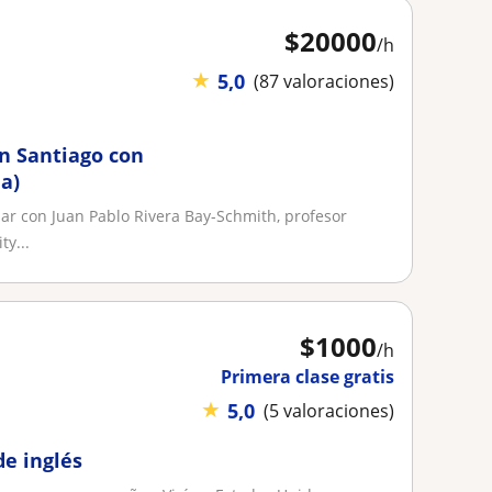
$
20000
/h
★
5,0
(87 valoraciones)
en Santiago con
a)
ar con Juan Pablo Rivera Bay-Schmith, profesor
ty...
$
1000
/h
Primera clase gratis
★
5,0
(5 valoraciones)
de inglés