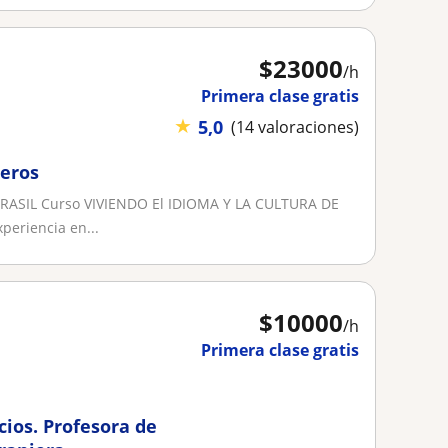
$
23000
/h
Primera clase gratis
★
5,0
(14 valoraciones)
jeros
ASIL Curso VIVIENDO El IDIOMA Y LA CULTURA DE
eriencia en...
$
10000
/h
Primera clase gratis
cios. Profesora de