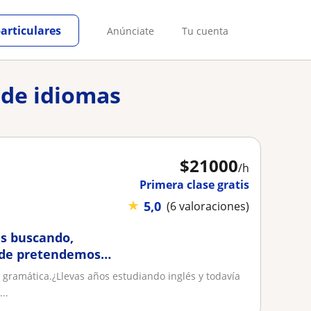
particulares
Anúnciate
Tu cuenta
 de idiomas
$
21000
/h
Primera clase gratis
★
5,0
(6 valoraciones)
as buscando,
nde pretendemos
que necesitas. Sin
 gramática.¿Llevas años estudiando inglés y todavía
loqueos
..