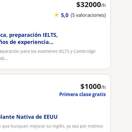
$
32000
/h
★
5,0
(5 valoraciones)
ica, preparación IELTS,
años de experiencia
preparación para los examenes IELTS y Cambridge
ab...
$
1000
/h
Primera clase gratis
ablante Nativa de EEUU
s que busquen mejorar su inglés, ya sea por motivos