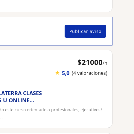
Publicar aviso
$
21000
/h
★
5,0
(4 valoraciones)
ATERRA CLASES
S U ONLINE
o este curso orientado a profesionales, ejecutivos/
..