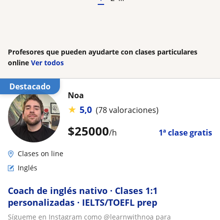
Profesores que pueden ayudarte con clases particulares
online
Ver todos
Destacado
Noa
★
5,0
(78 valoraciones)
$
25000
/h
1ª clase gratis
Clases on line
Inglés
Coach de inglés nativo · Clases 1:1
personalizadas · IELTS/TOEFL prep
Sígueme en Instagram como @learnwithnoa para