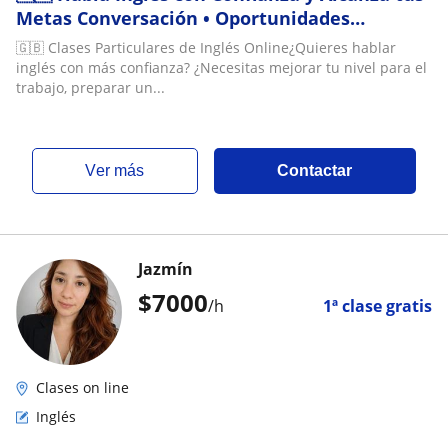
Metas Conversación • Oportunidades
Laborales • Preparación de Exámenes •
🇬🇧 Clases Particulares de Inglés Online¿Quieres hablar
Reforzamiento Escolar
inglés con más confianza? ¿Necesitas mejorar tu nivel para el
trabajo, preparar un...
ver más
Contactar
Jazmín
$
7000
/h
1ª clase gratis
Clases on line
Inglés