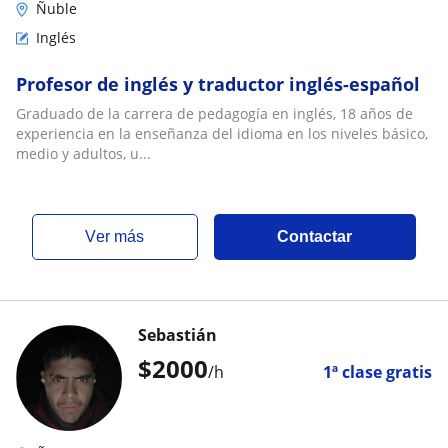
Ñuble
Inglés
Profesor de inglés y traductor inglés-español
Graduado de la carrera de pedagogía en inglés, 18 años de
experiencia en la enseñanza del idioma en los niveles básico,
medio y adultos, u...
ver más
Contactar
Sebastián
$
2000
/h
1ª clase gratis