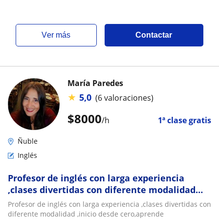
ver más
Contactar
María Paredes
★
5,0
(6 valoraciones)
$
8000
/h
1ª clase gratis
Ñuble
Inglés
Profesor de inglés con larga experiencia
,clases divertidas con diferente modalidad
,inicio desde cero,aprende
Profesor de inglés con larga experiencia ,clases divertidas con
cantando,hablando
diferente modalidad ,inicio desde cero,aprende