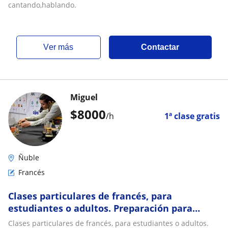
cantando,hablando.
ver más
Contactar
Miguel
$
8000
/h
1ª clase gratis
Ñuble
Francés
Clases particulares de francés, para
estudiantes o adultos. Preparación para
entrevistas o viaje
Clases particulares de francés, para estudiantes o adultos.