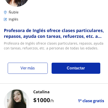
Ñuble
Inglés
Profesora de Inglés ofrece clases particulares,
repasos, ayuda con tareas, refuerzos, etc. a
personas de todas las edades
Profesora de Inglés ofrece clases particulares, repasos, ayuda
con tareas, refuerzos, etc. a personas de todas las edades.
ver más
Contactar
Catalina
$
1000
/h
1ª clase gratis