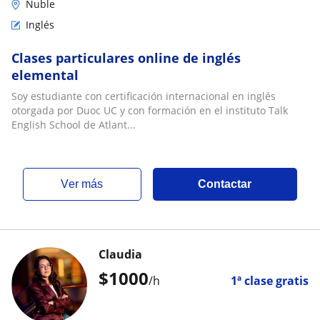
Ñuble
Inglés
Clases particulares online de inglés
elemental
Soy estudiante con certificación internacional en inglés
otorgada por Duoc UC y con formación en el instituto Talk
English School de Atlant...
ver más
Contactar
Claudia
$
1000
/h
1ª clase gratis