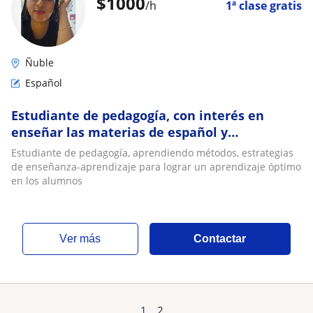
$
1000
/h
1ª clase gratis
Ñuble
Español
Estudiante de pedagogía, con interés en
enseñar las materias de español y
matemáticas en nivel primaria
Estudiante de pedagogía, aprendiendo métodos, estrategias
de enseñanza-aprendizaje para lograr un aprendizaje óptimo
en los alumnos
ver más
Contactar
1
2
...