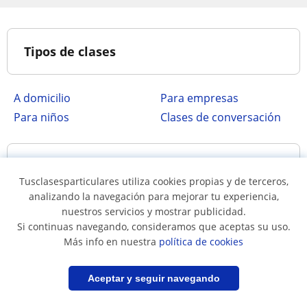
Tipos de clases
A domicilio
para empresas
para niños
clases de conversación
Idiomas
Tusclasesparticulares utiliza cookies propias y de terceros,
analizando la navegación para mejorar tu experiencia,
nuestros servicios y mostrar publicidad.
Clases particulares de
Clases de español
Si continuas navegando, consideramos que aceptas su uso.
Inglés
Más info en nuestra
política de cookies
Clases particulares de
Clases de alemán
Francés
Filtrar
Guardar búsqueda
Aceptar y seguir navegando
Clases particulares de
Clases particulares de