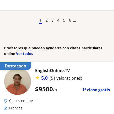
1
2
3
4
5
6
...
Profesores que pueden ayudarte con clases particulares
online
Ver todos
Destacado
EnglishOnline.TV
★
5,0
(51 valoraciones)
$
9500
/h
1ª clase gratis
Clases on line
Francés