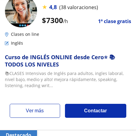
★
4,8
(38 valoraciones)
$
7300
/h
1ª clase gratis
Clases on line
Inglés
Curso de INGLÉS ONLINE desde Cero⭐ 📚
TODOS LOS NIVELES
📚CLASES Intensivas de Inglés para adultos, ingles laboral,
nivel bajo, medio y alto! mejora rápidamente, speaking,
listening, reading writ...
ver más
Contactar
Destacado