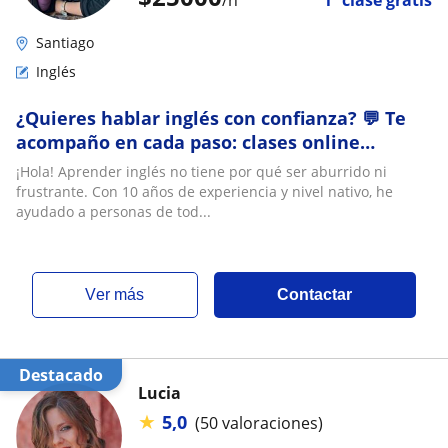
/h
1ª clase gratis
Santiago
Inglés
¿Quieres hablar inglés con confianza? 💬 Te
acompaño en cada paso: clases online
adaptadas a tu ritmo, edad y necesidades.
¡Hola! Aprender inglés no tiene por qué ser aburrido ni
Formación en USA y UK, Magíster en
frustrante. Con 10 años de experiencia y nivel nativo, he
Educación; con amplia experiencia en
ayudado a personas de tod...
enseñanza del inglés como segundo idioma.
👧👦 Niños · 🧑
ver más
Contactar
Destacado
Lucia
★
5,0
(50 valoraciones)