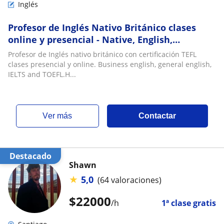
Inglés
Profesor de Inglés Nativo Británico clases
online y presencial - Native, English,
Professor, British, Británico
Profesor de Inglés nativo británico con certificación TEFL
clases presencial y online. Business english, general english,
IELTS and TOEFL.H...
ver más
Contactar
Destacado
Shawn
★
5,0
(64 valoraciones)
$
22000
/h
1ª clase gratis