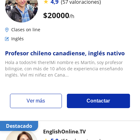
★
4,9
(57 valoraciones)
$
20000
/h
Clases on line
Inglés
Profesor chileno canadiense, inglés nativo
Hola a todos!Hi there!Mi nombre es Martín, soy profesor
bilingüe, con más de 10 años de experiencia enseñando
inglés. Viví mi niñez en Cana...
ver más
Contactar
Destacado
EnglishOnline.TV