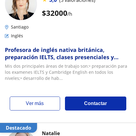
$
32000
/h
Santiago
Inglés
Profesora de inglés nativa británica,
preparación IELTS, clases presenciales y
online, 20 años de experiencia docente
Mis dos principales áreas de trabajo son:• preparación para
los examenes IELTS y Cambridge English en todos los
niveles;• desarrollo de hab...
ver más
Contactar
Destacado
Natalie