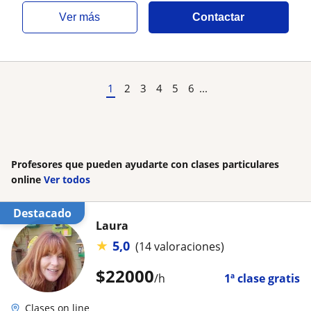
ver más
Contactar
1
2
3
4
5
6
...
Profesores que pueden ayudarte con clases particulares
online
Ver todos
Destacado
Laura
★
5,0
(14 valoraciones)
$
22000
/h
1ª clase gratis
Clases on line