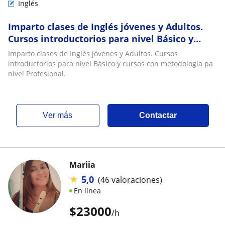
Inglés
Imparto clases de Inglés jóvenes y Adultos.
Cursos introductorios para nivel Básico y
cursos con metodología pa nivel Profesional
Imparto clases de Inglés jóvenes y Adultos. Cursos
introductorios para nivel Básico y cursos con metodología pa
nivel Profesional.
ver más
Contactar
Mariia
★
5,0
(46 valoraciones)
En línea
$
23000
/h