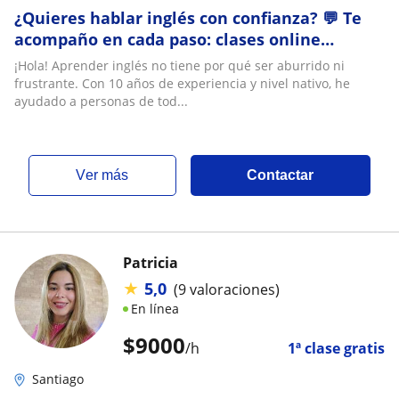
¿Quieres hablar inglés con confianza? 💬 Te
acompaño en cada paso: clases online
adaptadas a tu ritmo, edad y necesidades.
¡Hola! Aprender inglés no tiene por qué ser aburrido ni
Formación en USA y UK, Magíster en
frustrante. Con 10 años de experiencia y nivel nativo, he
Educación; con amplia experiencia en
ayudado a personas de tod...
enseñanza del inglés como segundo idioma.
👧👦 Niños · 🧑
ver más
Contactar
Patricia
★
5,0
(9 valoraciones)
En línea
$
9000
/h
1ª clase gratis
Santiago