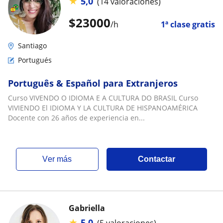
★
5,0
(14 valoraciones)
$
23000
/h
1ª clase gratis
Santiago
Portugués
Português & Español para Extranjeros
Curso VIVENDO O IDIOMA E A CULTURA DO BRASIL Curso
VIVIENDO El IDIOMA Y LA CULTURA DE HISPANOAMÉRICA
Docente con 26 años de experiencia en...
ver más
Contactar
Gabriella
★
5,0
(5 valoraciones)