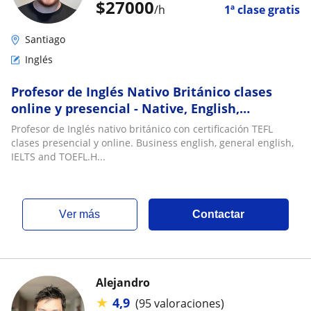
$
27000
/h
1ª clase gratis
Santiago
Inglés
Profesor de Inglés Nativo Británico clases
online y presencial - Native, English,
Professor, British, Británico
Profesor de Inglés nativo británico con certificación TEFL
clases presencial y online. Business english, general english,
IELTS and TOEFL.H...
ver más
Contactar
Alejandro
★
4,9
(95 valoraciones)