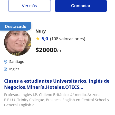
ver más
Contactar
Destacado
Nury
★
5,0
(108 valoraciones)
$
20000
/h
Santiago
Inglés
Clases a estudiantes Universitarios, inglés de
Negocios,Minería,Hoteles,OTECS
capacitación,Contabilidad,Inglés
Profesora Inglés I.P. Chileno Británico, 4° medio, Arizona
Técnico,TOEIC, Sence cursos: Hoteles, Inglés
E.E.U.U,Trinity Collegue, Business English en Central School y
de negocios, Contadores, Empresas de
General English e...
Minería ,etc. Traducciones area mineria,salud