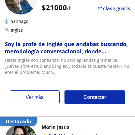
$
21000
/h
1ª clase gratis
Santiago
Inglés
Soy la profe de inglés que andabas buscando,
metodología conversacional, donde
pretendemos situaciones reales basadas en
Habla inglés con confianza, no solo aprendas gramática.
lo que necesitas. Sin perder el tiempo,
¿Llevas años estudiando inglés y todavía te cuesta hablar? No
hablando sin bloqueos
eres el problema. Much...
ver más
Contactar
Destacado
María Jesús