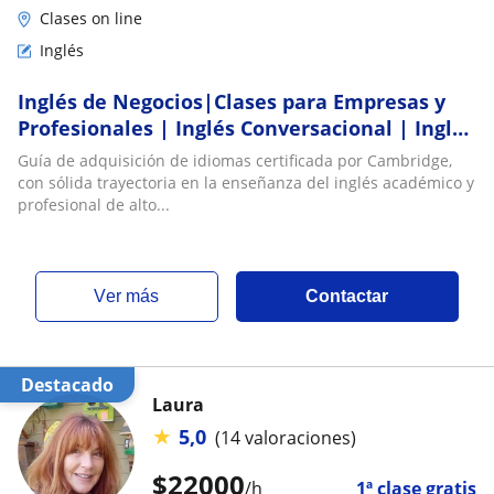
Clases on line
Inglés
Inglés de Negocios|Clases para Empresas y
Profesionales | Inglés Conversacional | Inglés
para adolescentes | Prepacíon para las
Guía de adquisición de idiomas certificada por Cambridge,
entrevistas en inglés |Enfoque en escuchar y
con sólida trayectoria en la enseñanza del inglés académico y
hablar de la guía de adquisición de idiomas
profesional de alto...
graduada de Cambridge
ver más
Contactar
Destacado
Laura
★
5,0
(14 valoraciones)
$
22000
/h
1ª clase gratis