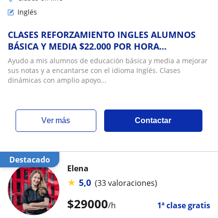
Inglés
CLASES REFORZAMIENTO INGLES ALUMNOS
BÁSICA Y MEDIA $22.000 POR HORA
CRONOLOGICA
Ayudo a mis alumnos de educación básica y media a mejorar
sus notas y a encantarse con el idioma Inglés. Clases
dinámicas con amplio apoyo...
ver más
Contactar
Destacado
Elena
★
5,0
(33 valoraciones)
$
29000
/h
1ª clase gratis