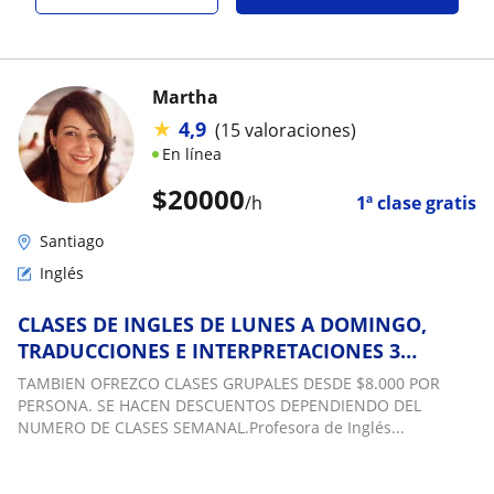
Martha
★
4,9
(15 valoraciones)
En línea
$
20000
/h
1ª clase gratis
Santiago
Inglés
CLASES DE INGLES DE LUNES A DOMINGO,
TRADUCCIONES E INTERPRETACIONES 3
IDIOMAS TODOS NIVELES: INGLES DE
TAMBIEN OFREZCO CLASES GRUPALES DESDE $8.000 POR
NEGOCIOS EN LAS CONDES, PROVIDENCIA,
PERSONA. SE HACEN DESCUENTOS DEPENDIENDO DEL
MAIPU, ÑUÑOA, PUDAHUEL, VITACURA, LA
NUMERO DE CLASES SEMANAL.Profesora de Inglés...
FLORIDA, G. AVENIDA, ÑUÑOA, LA REINA,
SANTIAGO C