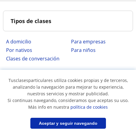
Tipos de clases
A domicilio
para empresas
por nativos
para niños
clases de conversación
Idiomas
Tusclasesparticulares utiliza cookies propias y de terceros,
analizando la navegación para mejorar tu experiencia,
nuestros servicios y mostrar publicidad.
Si continuas navegando, consideramos que aceptas su uso.
Clases particulares de
Clases de español en
Más info en nuestra
política de cookies
Inglés en Santiago
Santiago
Clases particulares de
Clases de alemán en
Filtrar
Guardar búsqueda
Aceptar y seguir navegando
Francés en Santiago
Santiago