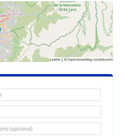
Leaflet
| ©
OpenStreetMap
contributors