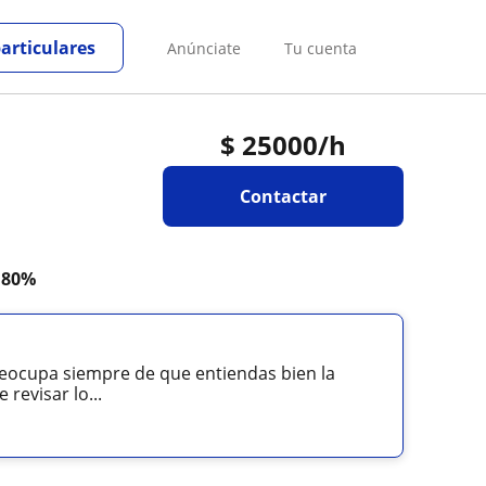
particulares
Anúnciate
Tu cuenta
$
25000
/h
Contactar
a
80%
reocupa siempre de que entiendas bien la
revisar lo...