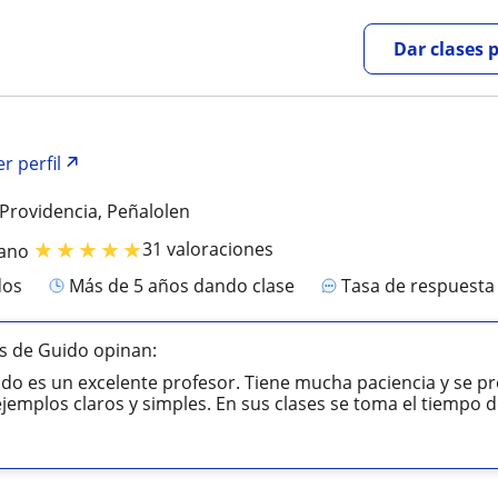
Dar clases 
r perfil
Providencia, Peñalolen
★
★
★
★
★
31 valoraciones
iano
dos
más de 5 años dando clase
Tasa de respuest
s de Guido opinan:
ido es un excelente profesor. Tiene mucha paciencia y se p
jemplos claros y simples. En sus clases se toma el tiempo de 