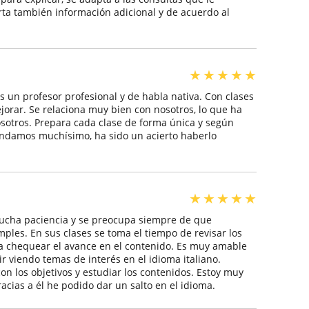
porta también información adicional y de acuerdo al
★
★
★
★
★
s un profesor profesional y de habla nativa. Con clases
orar. Se relaciona muy bien con nosotros, lo que ha
osotros. Prepara cada clase de forma única y según
endamos muchísimo, ha sido un acierto haberlo
★
★
★
★
★
mucha paciencia y se preocupa siempre de que
mples. En sus clases se toma el tiempo de revisar los
ra chequear el avance en el contenido. Es muy amable
ir viendo temas de interés en el idioma italiano.
 los objetivos y estudiar los contenidos. Estoy muy
cias a él he podido dar un salto en el idioma.