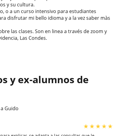
os y su cultura.
so, o a un curso intensivo para estudiantes
ara disfrutar mi bello idioma y a la vez saber màs
bre las clases. Son en linea a través de zoom y
videncia, Las Condes.
os y ex-alumnos de
 a Guido
★
★
★
★
★
 para explicar, se adapta a las consultas que le