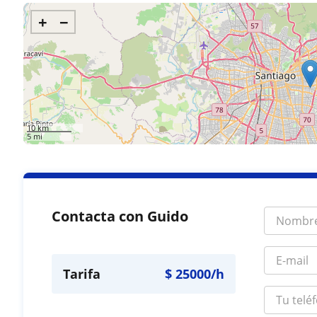
+
−
10 km
5 mi
Contacta con Guido
Tarifa
$
25000
/h