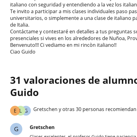
italiano con seguridad y entendiendo a la vez los italian
Te invito a participar a mis clases individuales paso pa
universitarios, o simplemente a una clase de italiano p
de Italia.
Contáctame y contestaré en detalles a tus preguntas so
presenciales si vives en los alrededores de Nuñoa, Pro
Benvenuto!!! Ci vediamo en mi rincòn italiano!!
Ciao Guido
31 valoraciones de alumn
Guido
Gretschen y otras 30 personas recomiendan
E
L
G
Gretschen
G
Clases excelentes ,el profesor Guido tiene paciencia