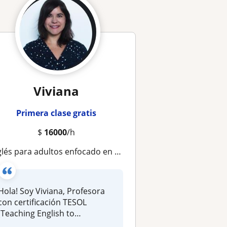
Viviana
Primera clase gratis
$
16000
/h
és para adultos enfocado en conversación y confianza al hablar
Hola! Soy Viviana, Profesora
con certificación TESOL
(Teaching English to
Speakers...