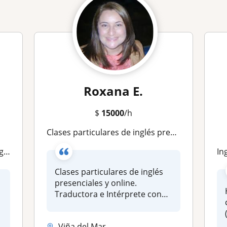
Roxana E.
$
15000
/h
Clases particulares de inglés presenciales y online. Traductora e Intérprete con años de experiencia en la enseñanza del idioma
ses
Ingl
Clases particulares de inglés
presenciales y online.
Traductora e Intérprete con
año...
Viña del Mar