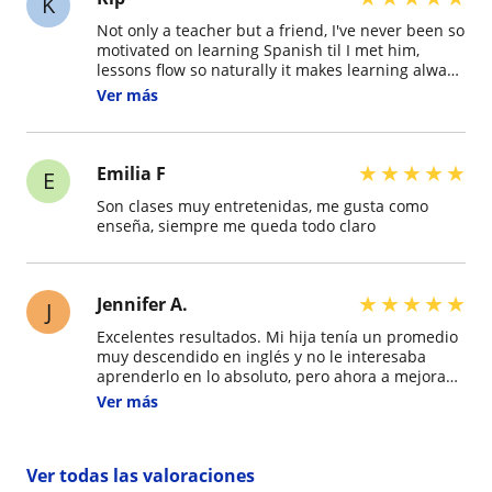
K
Not only a teacher but a friend, I've never been so
motivated on learning Spanish til I met him,
lessons flow so naturally it makes learning always
so fun and fast paced, the environment is always
Ver más
so inclusive, he goes out of his way to give some
advice and correct some mistakes even out of
paid time, I love it! excelentes clases!
★
★
★
★
★
Emilia F
E
Son clases muy entretenidas, me gusta como
enseña, siempre me queda todo claro
★
★
★
★
★
Jennifer A.
J
Excelentes resultados. Mi hija tenía un promedio
muy descendido en inglés y no le interesaba
aprenderlo en lo absoluto, pero ahora a mejorado
bastante su promedio y pasó a ser de las mejores
Ver más
en el curso.
Ver todas las valoraciones