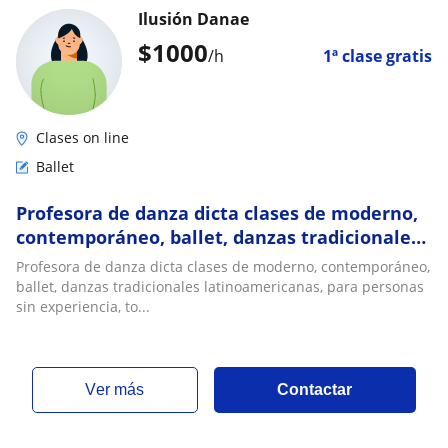
Ilusión Danae
$
1000
/h
1ª clase gratis
Clases on line
Ballet
Profesora de danza dicta clases de moderno,
contemporáneo, ballet, danzas tradicionales
latinoamericanas, para personas sin
Profesora de danza dicta clases de moderno, contemporáneo,
experiencia, todas las edades
ballet, danzas tradicionales latinoamericanas, para personas
sin experiencia, to...
ver más
Contactar