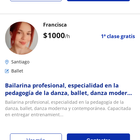
Francisca
$
1000
/h
1ª clase gratis
Santiago
Ballet
Bailarina profesional, especialidad en la
pedagogía de la danza, ballet, danza moderna
y contemporánea. Capacitada en entregar
Bailarina profesional, especialidad en la pedagogía de la
entrenamientos personalizados que se
danza, ballet, danza moderna y contemporánea. Capacitada
pueden ser enfocados en fuerza y elasticidad
en entregar entrenamient...
o en lo que se requiera