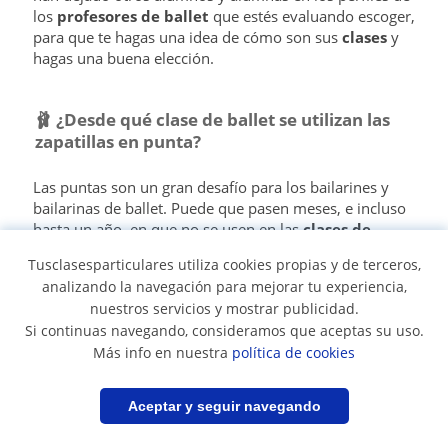
los
profesores de ballet
que estés evaluando escoger,
para que te hagas una idea de cómo son sus
clases
y
hagas una buena elección.
🩰
¿Desde qué clase de ballet se utilizan las
zapatillas en punta?
Las puntas son un gran desafío para los bailarines y
bailarinas de ballet. Puede que pasen meses, e incluso
hasta un año, en que no se usen en las
clases de
ballet
más que para practicar ponerse de pie sobre
Tusclasesparticulares utiliza cookies propias y de terceros,
ellas, con ayuda de una barra. De todas maneras, no
analizando la navegación para mejorar tu experiencia,
dejes que esto te desanime: el ballet es una danza que
nuestros servicios y mostrar publicidad.
va muchísimo más allá de este elemento. De hecho,
Si continuas navegando, consideramos que aceptas su uso.
fue recién en 1832 que se utilizaron las puntas, ¡todo el
Más info en nuestra
política de cookies
ballet clásico anterior se desarrollaba sin este
implemento!
Filtrar
Guardar búsqueda
Aceptar y seguir navegando