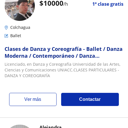
$
10000
/h
1ª clase gratis
Colchagua
Ballet
Clases de Danza y Coreografía - Ballet / Danza
Moderna / Contemporáneo / Danza
Espectáculo / Coreografía
Licenciado, en Danza y Coreografía Universidad de las Artes,
Ciencias y Comunicaciones UNIACC.CLASES PARTICULARES -
DANZA Y COREOGRAFÍA
ver más
Contactar
Alejandra