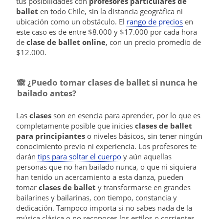
tus posibilidades con
profesores particulares de
ballet
en todo Chile, sin la distancia geográfica ni
ubicación como un obstáculo. El
rango de precios
en
este caso es de entre $8.000 y $17.000 por cada hora
de
clase de ballet online
, con un precio promedio de
$12.000.
🙈
¿Puedo tomar clases de ballet si nunca he
bailado antes?
Las
clases
son en esencia para aprender, por lo que es
completamente posible que inicies
clases de ballet
para principiantes
o niveles básicos, sin tener ningún
conocimiento previo ni experiencia. Los profesores te
darán
tips para soltar el cuerpo
y aún aquellas
personas que no han bailado nunca, o que ni siquiera
han tenido un acercamiento a esta danza, pueden
tomar
clases de ballet
y transformarse en grandes
bailarines y bailarinas, con tiempo, constancia y
dedicación. Tampoco importa si no sabes nada de la
música clásica o no reconoces los estilos o corrientes,