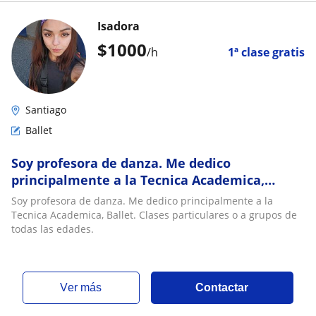
Isadora
$
1000
/h
1ª clase gratis
Santiago
Ballet
Soy profesora de danza. Me dedico
principalmente a la Tecnica Academica,
Ballet. Clases particulares o a grupos de todas
Soy profesora de danza. Me dedico principalmente a la
las edades
Tecnica Academica, Ballet. Clases particulares o a grupos de
todas las edades.
ver más
Contactar