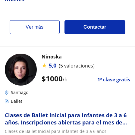
ver más
Contactar
Ninoska
★
5,0
(5 valoraciones)
$
1000
/h
1ª clase gratis
Santiago
Ballet
Clases de Ballet Inicial para infantes de 3 a 6
años. Inscripciones abiertas para el mes de
agosto, sábados 11 hrs.La Reina
Clases de Ballet Inicial para infantes de 3 a 6 años.