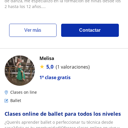
de danza, me especializo en la formación de niñas desde los
2 hasta los 12 años....
ver más
Contactar
Melisa
★
5,0
(1 valoraciones)
1ª clase gratis
Clases on line
Ballet
Clases online de ballet para todos los niveles
¿Querés aprender ballet o perfeccionar tu técnica desde
casa?¡Esta es tu oportunidad!Ofrezco clases online en vivo y