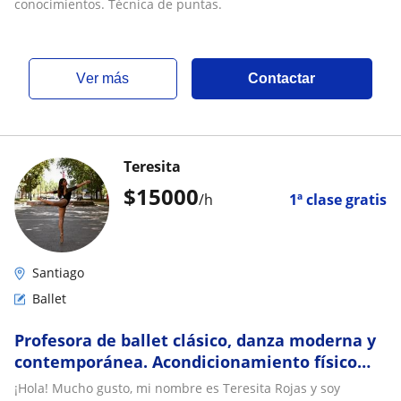
conocimientos. Técnica de puntas.
ver más
Contactar
Teresita
$
15000
/h
1ª clase gratis
Santiago
Ballet
Profesora de ballet clásico, danza moderna y
contemporánea. Acondicionamiento físico
para bailarines y artistas escénicos
¡Hola! Mucho gusto, mi nombre es Teresita Rojas y soy