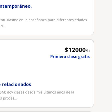
Contemporáneo,
 entusiasmo en la enseñanza para diferentes edades
i...
$
12000
/h
Primera clase gratis
e relacionados
FSM; doy clases desde mis últimos años de la
s proces...