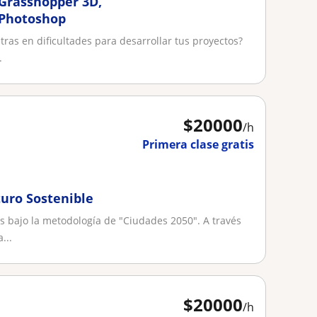
 Grasshopper 3D,
 Photoshop
tras en dificultades para desarrollar tus proyectos?
.
$
20000
/h
Primera clase gratis
turo Sostenible
 bajo la metodología de "Ciudades 2050". A través
...
$
20000
/h