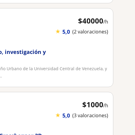
$
40000
/h
★
5,0
(2 valoraciones)
, investigación y
eño Urbano de la Universidad Central de Venezuela, y
..
$
1000
/h
★
5,0
(3 valoraciones)