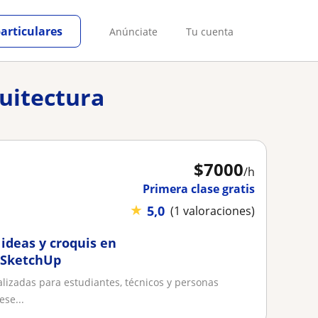
particulares
Anúnciate
Tu cuenta
quitectura
$
7000
/h
Primera clase gratis
★
5,0
(1 valoraciones)
ideas y croquis en
 SketchUp
alizadas para estudiantes, técnicos y personas
ese...