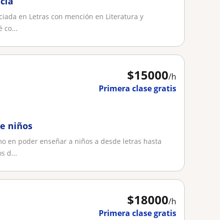
cia
nciada en Letras con mención en Literatura y
 co...
$
15000
/h
Primera clase gratis
ne niños
o en poder enseñar a niños a desde letras hasta
s d...
$
18000
/h
Primera clase gratis