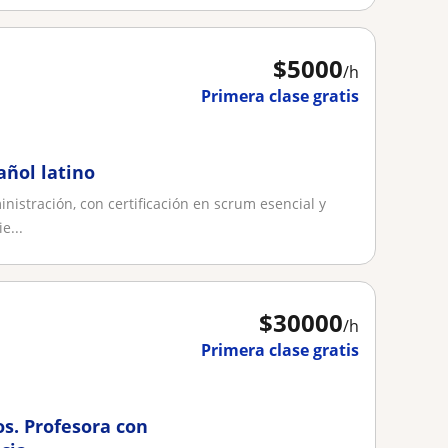
$
5000
/h
Primera clase gratis
añol latino
istración, con certificación en scrum esencial y
e...
$
30000
/h
Primera clase gratis
os. Profesora con