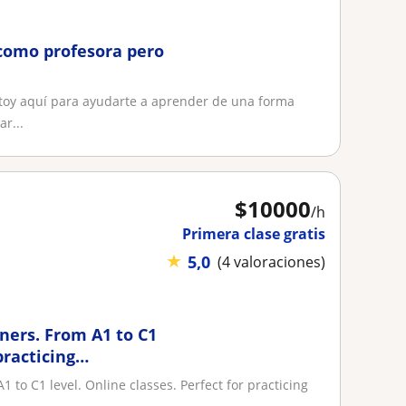
 como profesora pero
estoy aquí para ayudarte a aprender de una forma
r...
$
10000
/h
Primera clase gratis
★
5,0
(4 valoraciones)
ners. From A1 to C1
practicing
 to C1 level. Online classes. Perfect for practicing