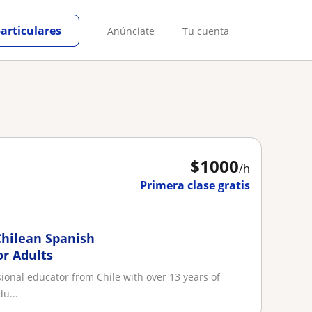
particulares
Anúnciate
Tu cuenta
$
1000
/h
Primera clase gratis
Chilean Spanish
or Adults
sional educator from Chile with over 13 years of
u...