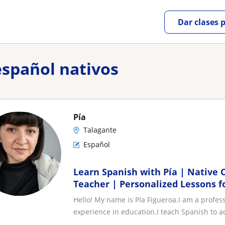
Dar clases 
español nativos
Pía
Talagante
Español
Learn Spanish with Pía | Native 
Teacher | Personalized Lessons f
Hello! My name is Pía Figueroa.I am a profes
experience in education.I teach Spanish to ad