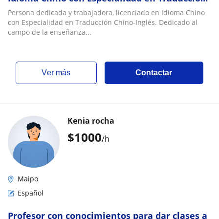
Chino-Inglés. Dedicado al campo de la
Persona dedicada y trabajadora, licenciado en Idioma Chino
enseñanza del español como segunda lengua
con Especialidad en Traducción Chino-Inglés. Dedicado al
en todos los niveles
campo de la enseñanza...
ver más
Contactar
Kenia rocha
$
1000
/h
Maipo
Español
Profesor con conocimientos para dar clases a