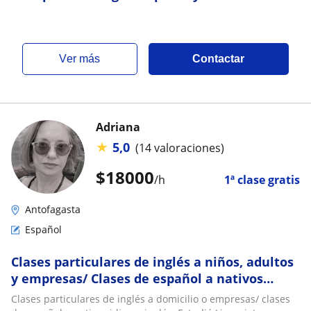
ver más
Contactar
Adriana
★
5,0
(14 valoraciones)
$
18000
/h
1ª clase gratis
Antofagasta
Español
Clases particulares de inglés a niños, adultos
y empresas/ Clases de español a nativos
idioma inglés/ traducciones
Clases particulares de inglés a domicilio o empresas/ clases