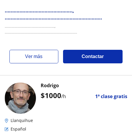
…………………….…………………,
…………………………………………………………
…………………….…………………,
………………………………………………………….
ver más
Contactar
Rodrigo
$
1000
/h
1ª clase gratis
Llanquihue
Español