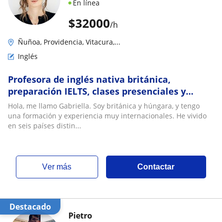
En línea
$
32000
/h
Ñuñoa, Providencia, Vitacura,...
Inglés
Profesora de inglés nativa británica,
preparación IELTS, clases presenciales y
online, 20 años de experiencia docente
Hola, me llamo Gabriella. Soy británica y húngara, y tengo
una formación y experiencia muy internacionales. He vivido
en seis países distin...
ver más
Contactar
Destacado
Pietro