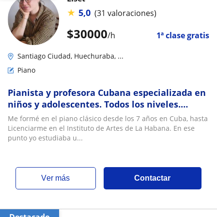
★
5,0
(31 valoraciones)
$
30000
/h
1ª clase gratis
Santiago Ciudad, Huechuraba, ...
Piano
Pianista y profesora Cubana especializada en
niños y adolescentes. Todos los niveles.
Clases de Piano, Solfeo y Teoría Musical a
Me formé en el piano clásico desde los 7 años en Cuba, hasta
domicilio
Licenciarme en el Instituto de Artes de La Habana. En ese
punto yo estudiaba u...
ver más
Contactar