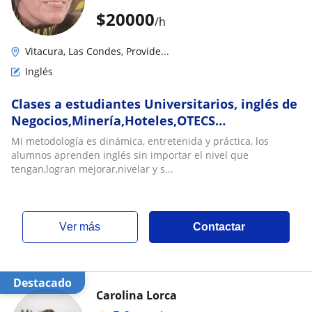
$
20000
/h
Vitacura, Las Condes, Provide...
Inglés
Clases a estudiantes Universitarios, inglés de
Negocios,Minería,Hoteles,OTECS
capacitación,Contabilidad,Inglés
Mi metodología es dinámica, entretenida y práctica, los
Técnico,TOEIC, Sence cursos: Hoteles, Inglés
alumnos aprenden inglés sin importar el nivel que
de negocios, Contadores, Empresas de
tengan,logran mejorar,nivelar y s...
Minería ,etc. Traducciones area mineria,salud
y negocios
ver más
Contactar
Destacado
Carolina Lorca