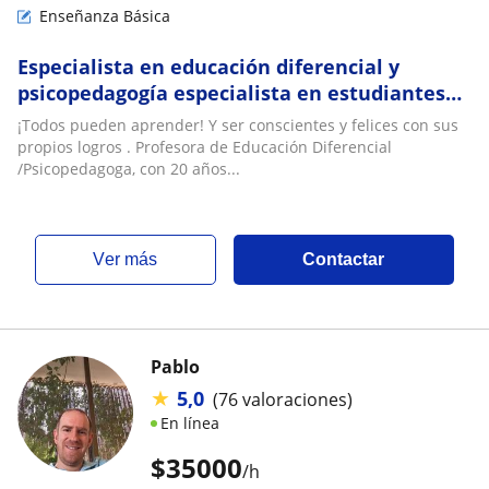
Enseñanza Básica
Especialista en educación diferencial y
psicopedagogía especialista en estudiantes
con necesidades educativas permanentes
¡Todos pueden aprender! Y ser conscientes y felices con sus
propios logros . Profesora de Educación Diferencial
/Psicopedagoga, con 20 años...
ver más
Contactar
Pablo
★
5,0
(76 valoraciones)
En línea
$
35000
/h