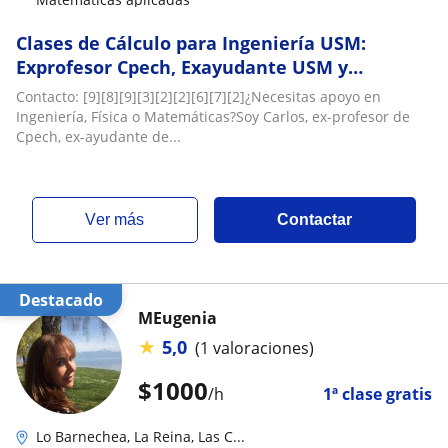
Clases de Cálculo para Ingeniería USM:
Exprofesor Cpech, Exayudante USM y
Entrenador Académico de Estudiantes
Contacto: [9][8][9][3][2][2][6][7][2]¿Necesitas apoyo en
Ingeniería, Física o Matemáticas?Soy Carlos, ex-profesor de
Cpech, ex-ayudante de...
ver más
Contactar
Destacado
MEugenia
★
5,0
(1 valoraciones)
$
1000
/h
1ª clase gratis
Lo Barnechea, La Reina, Las C...