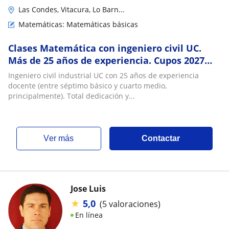
Las Condes, Vitacura, Lo Barn...
Matemáticas: Matemáticas básicas
Clases Matemática con ingeniero civil UC.
Más de 25 años de experiencia. Cupos 2027
para apoyo en matemática y preparación de
Ingeniero civil industrial UC con 25 años de experiencia
la PAES
docente (entre séptimo básico y cuarto medio,
principalmente). Total dedicación y...
ver más
Contactar
Jose Luis
★
5,0
(5 valoraciones)
En línea