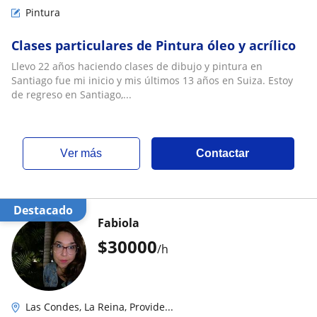
Pintura
Clases particulares de Pintura óleo y acrílico
Llevo 22 años haciendo clases de dibujo y pintura en
Santiago fue mi inicio y mis últimos 13 años en Suiza. Estoy
de regreso en Santiago,...
ver más
Contactar
Destacado
Fabiola
$
30000
/h
Las Condes, La Reina, Provide...