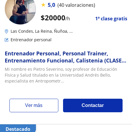
★
5,0
(40 valoraciones)
$
20000
/h
1ª clase gratis
Las Condes, La Reina, Ñuñoa, ...
Entrenador personal
Entrenador Personal, Personal Trainer,
Entrenamiento Funcional, Calistenia (CLASES
ONLINE!)
Mi nombre es Pietro Severino, soy profesor de Educación
Física y Salud titulado en la Universidad Andrés Bello,
especialista en Antropometr...
ver más
Contactar
Destacado