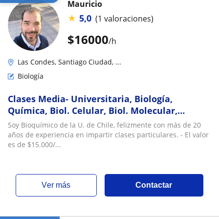
Mauricio
★
5,0
(1 valoraciones)
$
16000
/h
Las Condes, Santiago Ciudad, ...
Biología
Clases Media- Universitaria, Biología,
Química, Biol. Celular, Biol. Molecular,
Bioquímica, Qca. Orgánica, Fisiolog.-
Soy Bioquímico de la U. de Chile, felizmente con más de 20
Bioquímico U. Chile- Experiencia
años de experiencia en impartir clases particulares. - El valor
es de $15.000/...
ver más
Contactar