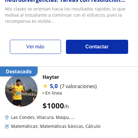
inmediata. Entrenamiento PAES
Mis clases se orientan hacia los resultados rapidos, lo que
motiva al estudiante a continuar con el esfuerzo, pues la
recompensa es visible...
ver más
Contactar
Destacado
Hayter
★
5,0
(7 valoraciones)
En línea
$
1000
/h
Las Condes, Vitacura, Maipu, ...
Matemáticas: Matemáticas básicas, Cálculo