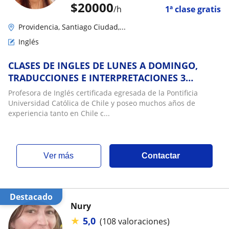
$
20000
/h
1ª clase gratis
Providencia, Santiago Ciudad,...
Inglés
CLASES DE INGLES DE LUNES A DOMINGO,
TRADUCCIONES E INTERPRETACIONES 3
IDIOMAS TODOS NIVELES: INGLES DE
Profesora de Inglés certificada egresada de la Pontificia
NEGOCIOS EN LAS CONDES, PROVIDENCIA,
Universidad Católica de Chile y poseo muchos años de
MAIPU, ÑUÑOA, PUDAHUEL, VITACURA, LA
experiencia tanto en Chile c...
FLORIDA, G. AVENIDA, ÑUÑOA, LA REINA,
SANTIAGO C
ver más
Contactar
Destacado
Nury
★
5,0
(108 valoraciones)