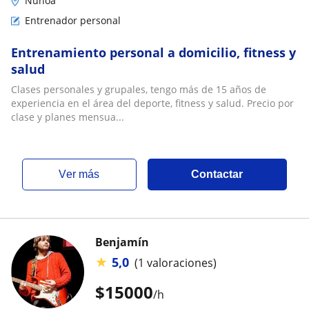
Ñuñoa
Entrenador personal
Entrenamiento personal a domicilio, fitness y
salud
Clases personales y grupales, tengo más de 15 años de
experiencia en el área del deporte, fitness y salud. Precio por
clase y planes mensua...
ver más
Contactar
Benjamín
★
5,0
(1 valoraciones)
$
15000
/h