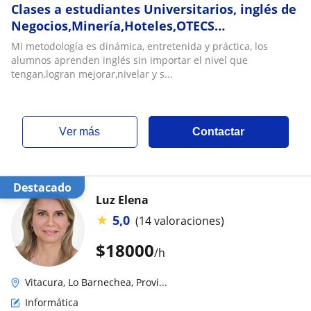
Clases a estudiantes Universitarios, inglés de
Negocios,Minería,Hoteles,OTECS
capacitación,Contabilidad,Inglés
Mi metodología es dinámica, entretenida y práctica, los
Técnico,TOEIC, Sence cursos: Hoteles, Inglés
alumnos aprenden inglés sin importar el nivel que
de negocios, Contadores, Empresas de
tengan,logran mejorar,nivelar y s...
Minería ,etc. Traducciones area mineria,salud
y negocios
ver más
Contactar
Destacado
Luz Elena
★
5,0
(14 valoraciones)
$
18000
/h
Vitacura, Lo Barnechea, Provi...
Informática