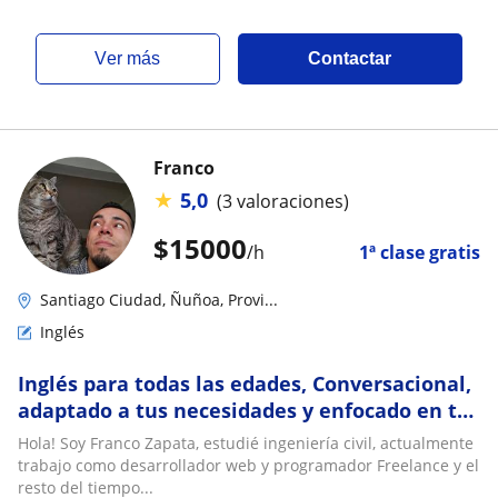
ver más
Contactar
Franco
★
5,0
(3 valoraciones)
$
15000
/h
1ª clase gratis
Santiago Ciudad, Ñuñoa, Provi...
Inglés
Inglés para todas las edades, Conversacional,
adaptado a tus necesidades y enfocado en tu
objetivo
Hola! Soy Franco Zapata, estudié ingeniería civil, actualmente
trabajo como desarrollador web y programador Freelance y el
resto del tiempo...