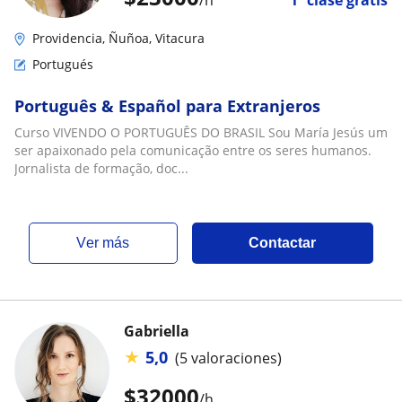
/h
1ª clase gratis
Providencia, Ñuñoa, Vitacura
Portugués
Português & Español para Extranjeros
Curso VIVENDO O PORTUGUÊS DO BRASIL Sou María Jesús um
ser apaixonado pela comunicação entre os seres humanos.
Jornalista de formação, doc...
ver más
Contactar
Gabriella
★
5,0
(5 valoraciones)
$
32000
/h