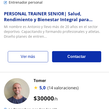
Entrenador personal
PERSONAL TRAINER SENIOR| Salud,
Rendimiento y Bienestar Integral para
Ejecutivos y Mayores de +40
Mi nombre es Antonio y llevo más de 20 años en el sector
deportivo. Capacitando y formando profesionales y atletas.
Diseño planes de entren...
ver más
Contactar
Tomer
★
5,0
(14 valoraciones)
$
30000
/h