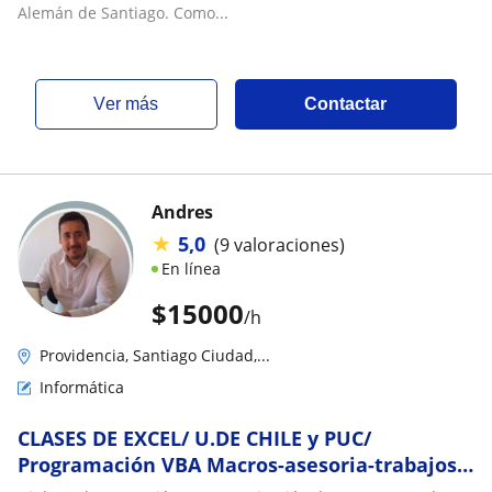
Alemán de Santiago. Como...
ver más
Contactar
Andres
★
5,0
(9 valoraciones)
En línea
$
15000
/h
Providencia, Santiago Ciudad,...
Informática
CLASES DE EXCEL/ U.DE CHILE y PUC/
Programación VBA Macros-asesoria-trabajos-
power bi-power query