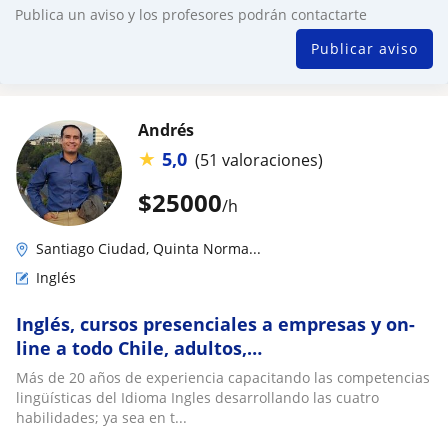
Publica un aviso y los profesores podrán contactarte
Publicar aviso
Andrés
★
5,0
(51 valoraciones)
$
25000
/h
Santiago Ciudad, Quinta Norma...
Inglés
Inglés, cursos presenciales a empresas y on-
line a todo Chile, adultos,
universitarios.Objetivos específicos. English
Más de 20 años de experiencia capacitando las competencias
made easy. Capsulas min!
lingüísticas del Idioma Ingles desarrollando las cuatro
habilidades; ya sea en t...