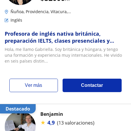
Ñuñoa, Providencia, Vitacura,...
Inglés
Profesora de inglés nativa británica,
preparación IELTS, clases presenciales y
online, 20 años de experiencia docente
Hola, me llamo Gabriella. Soy británica y húngara, y tengo
una formación y experiencia muy internacionales. He vivido
en seis países distin...
ver más
Contactar
Destacado
Benjamin
★
4,9
(13 valoraciones)