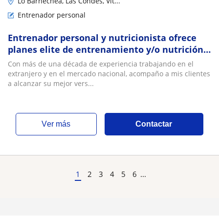
Lo Barnechea, Las Condes, Vit...
Entrenador personal
Entrenador personal y nutricionista ofrece
planes elite de entrenamiento y/o nutrición
online/presencial
Con más de una década de experiencia trabajando en el
extranjero y en el mercado nacional, acompaño a mis clientes
a alcanzar su mejor vers...
ver más
Contactar
1
2
3
4
5
6
...