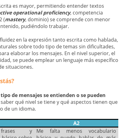
crita es mayor, permitiendo entender textos
ective operational proficiency
, competencia
2 (
mastery
, dominio) se comprende con menor
contenido, pudiéndolo trabajar.
luidez en la expresión tanto escrita como hablada,
urales sobre todo tipo de temas sin dificultades,
a elaborar los mensajes. En el nivel superior, el
lidad, se puede emplear un lenguaje más específico
e situaciones.
stás?
 tipo de mensajes se entienden o se pueden
saber qué nivel se tiene y qué aspectos tienen que
io de un idioma.
A2
 frases y
Me falta menos vocabulario
 básico sobre
básico y puedo hablar de más