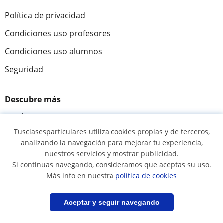
Política de privacidad
Condiciones uso profesores
Condiciones uso alumnos
Seguridad
Descubre más
Ayuda
Tusclasesparticulares utiliza cookies propias y de terceros,
Cómo funciona
analizando la navegación para mejorar tu experiencia,
Acceso profesores
nuestros servicios y mostrar publicidad.
Si continuas navegando, consideramos que aceptas su uso.
Acceso a alumnos
Más info en nuestra
política de cookies
Misión y visión
Filtrar
Guardar búsqueda
Aceptar y seguir navegando
Tusclases en el mundo