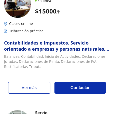
En línea
$
15000
/h
Clases on line
Tributación práctica
Contabilidades e Impuestos. Servicio
orientado a empresas y personas naturales,
soy un profesional de amplia experiencia
Balances, Contabilidad, Inicio de Actividades, Declaraciones
Juradas, Declaraciones de Renta, Declaraciones de IVA,
Rectificatorias Tributa...
ver más
Contactar
Sergio