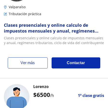
Valparaíso
Tributación práctica
Clases presenciales y online calculo de
impuestos mensuales y anual, regímenes
tributarios, ciclo de vida del contribuyente
Clases presenciales y online calculo de impuestos mensuales
y anual, regímenes tributarios, ciclo de vida del contribuyente
ver más
Contactar
Lorenzo
$
6500
/h
1ª clase gratis