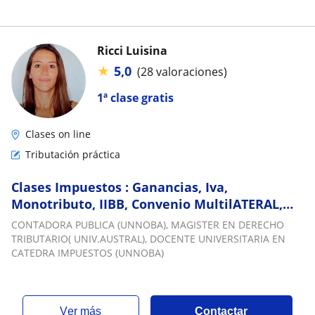
Ricci Luisina
★
5,0
(28 valoraciones)
1ª clase gratis
Clases on line
Tributación práctica
Clases Impuestos : Ganancias, Iva,
Monotributo, IIBB, Convenio MultilATERAL,
Procedemiento Tributario, Penal Tributario
CONTADORA PUBLICA (UNNOBA), MAGISTER EN DERECHO
TRIBUTARIO( UNIV.AUSTRAL), DOCENTE UNIVERSITARIA EN
CATEDRA IMPUESTOS (UNNOBA)
ver más
Contactar