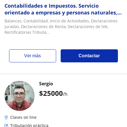
Contabilidades e Impuestos. Servicio
orientado a empresas y personas naturales,
soy un profesional de amplia experiencia
Balances, Contabilidad, Inicio de Actividades, Declaraciones
Juradas, Declaraciones de Renta, Declaraciones de IVA,
Rectificatorias Tributa...
ver más
Contactar
Sergio
$
25000
/h
Clases on line
Tributación práctica