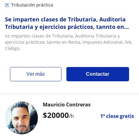
Tributación práctica
Se imparten clases de Tributaria, Auditoria
Tributaria y ejercicios prácticos, tannto en
Renta, Impuesto Adicional, IVA, Código
Se imparten clases de Tributaria, Auditoria Tributaria y
ejercicios prácticos, tannto en Renta, Impuesto Adicional, IVA,
Código.
ver más
Contactar
Mauricio Contreras
$
20000
/h
1ª clase gratis