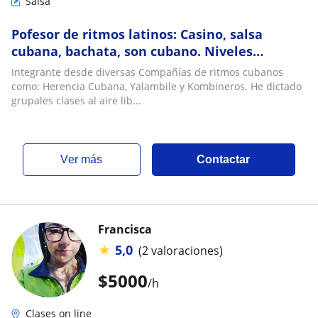
Salsa
Pofesor de ritmos latinos: Casino, salsa
cubana, bachata, son cubano. Niveles
principiante - Básico - Intermedio - Avanzado
Integrante desde diversas Compañías de ritmos cubanos
como: Herencia Cubana, Yalambile y Kombineros. He dictado
grupales clases al aire lib...
ver más
Contactar
Francisca
★
5,0
(2 valoraciones)
$
5000
/h
Clases on line