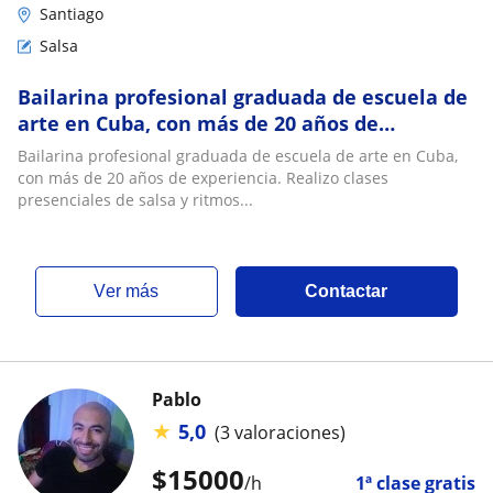
Santiago
Salsa
Bailarina profesional graduada de escuela de
arte en Cuba, con más de 20 años de
experiencia. Realizo clases presenciales de
Bailarina profesional graduada de escuela de arte en Cuba,
salsa y ritmos latinos
con más de 20 años de experiencia. Realizo clases
presenciales de salsa y ritmos...
ver más
Contactar
Pablo
★
5,0
(3 valoraciones)
$
15000
/h
1ª clase gratis