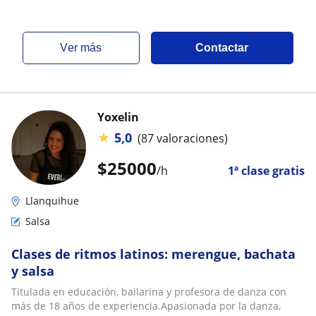
ver más
Contactar
Yoxelin
★
5,0
(87 valoraciones)
$
25000
/h
1ª clase gratis
Llanquihue
Salsa
Clases de ritmos latinos: merengue, bachata
y salsa
Titulada en educación, bailarina y profesora de danza con
más de 18 años de experiencia.Apasionada por la danza,