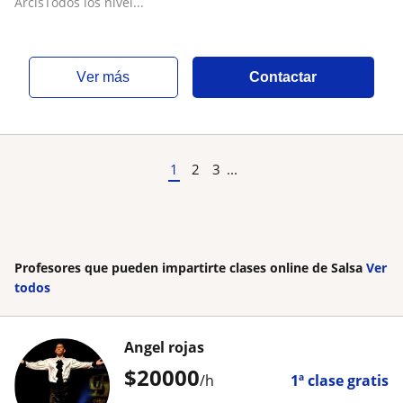
ArcisTodos los nivel...
ver más
Contactar
1
2
3
...
Profesores que pueden impartirte clases online de Salsa
Ver
todos
Angel rojas
$
20000
/h
1ª clase gratis