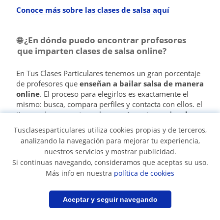
Conoce más sobre las clases de salsa aquí
🌐 ¿En dónde puedo encontrar profesores
que imparten clases de salsa online?
En Tus Clases Particulares tenemos un gran porcentaje
de profesores que
enseñan a bailar salsa de manera
online
. El proceso para elegirlos es exactamente el
mismo: busca, compara perfiles y contacta con ellos. el
tiempo de respuesta suele ser más corto que las
clases
de salsa en academias
o a domicilio.
Tusclasesparticulares utiliza cookies propias y de terceros,
analizando la navegación para mejorar tu experiencia,
nuestros servicios y mostrar publicidad.
❓ ¿Qué debo tener en cuenta para elegir a
Si continuas navegando, consideramos que aceptas su uso.
mi profesor particular de salsa?
Más info en nuestra
política de cookies
El primer paso es tener claro lo que quieres:
clases a
domicilio
,
clases virtuales
,
clases por parejas
…
Filtrar
Guardar búsqueda
Aceptar y seguir navegando
Cada persona es diferente por lo tanto, tiene unas
necesidades diferentes. Cuando tengas todas estas