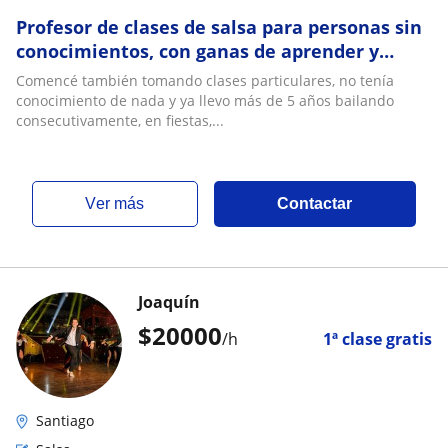
Profesor de clases de salsa para personas sin
conocimientos, con ganas de aprender y
bailar en cualquier fiesta o reunión
Comencé también tomando clases particulares, no tenía
conocimiento de nada y ya llevo más de 5 años bailando
consecutivamente, en fiestas,...
ver más
Contactar
Joaquín
$
20000
/h
1ª clase gratis
Santiago