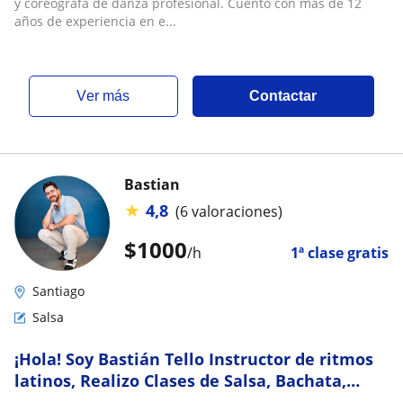
y coreógrafa de danza profesional. Cuento con más de 12
años de experiencia en e...
ver más
Contactar
Bastian
★
4,8
(6 valoraciones)
$
1000
/h
1ª clase gratis
Santiago
Salsa
​¡Hola! Soy Bastián Tello Instructor de ritmos
latinos, Realizo Clases de Salsa, Bachata,
coreografía para matrimonios y mucho más