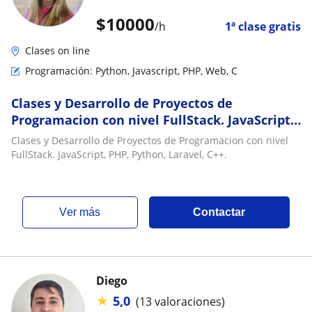
$
10000
/h
1ª clase gratis
Clases on line
Programación: Python, Javascript, PHP, Web, C
Clases y Desarrollo de Proyectos de
Programacion con nivel FullStack. JavaScript,
PHP, Python, Laravel, C
Clases y Desarrollo de Proyectos de Programacion con nivel
FullStack. JavaScript, PHP, Python, Laravel, C++.
ver más
Contactar
Diego
★
5,0
(13 valoraciones)