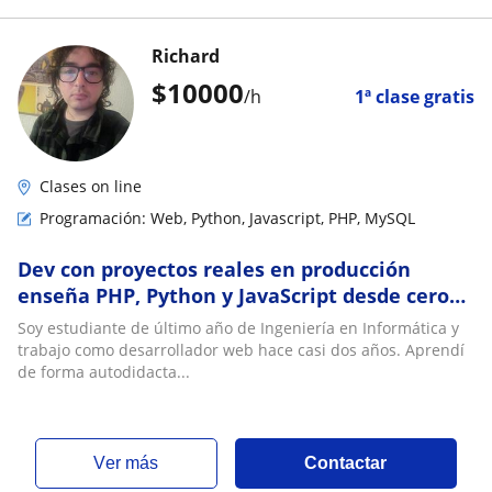
Richard
$
10000
/h
1ª clase gratis
Clases on line
Programación: Web, Python, Javascript, PHP, MySQL
Dev con proyectos reales en producción
enseña PHP, Python y JavaScript desde cero
en Punta Arenas
Soy estudiante de último año de Ingeniería en Informática y
trabajo como desarrollador web hace casi dos años. Aprendí
de forma autodidacta...
ver más
Contactar