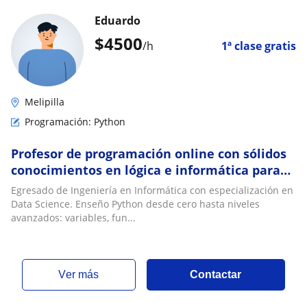
Eduardo
$
4500
/h
1ª clase gratis
Melipilla
Programación: Python
Profesor de programación online con sólidos
conocimientos en lógica e informática para
todos los niveles, orientado a python
Egresado de Ingeniería en Informática con especialización en
Data Science. Enseño Python desde cero hasta niveles
avanzados: variables, fun...
ver más
Contactar