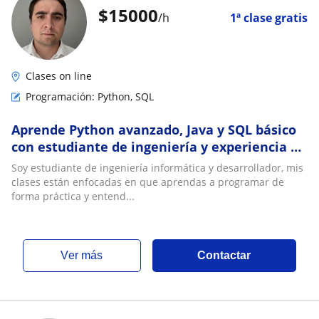
$
15000
/h
1ª clase gratis
Clases on line
Programación: Python, SQL
Aprende Python avanzado, Java y SQL básico
con estudiante de ingeniería y experiencia en
desarrollo de proyectos reales
Soy estudiante de ingeniería informática y desarrollador, mis
clases están enfocadas en que aprendas a programar de
forma práctica y entend...
ver más
Contactar