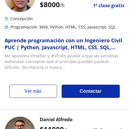
$
8000
/h
1ª clase gratis
Concepción
Programación: Web, Python, HTML, CSS, Javascript, SQL
Aprende programación con un Ingeniero Civil
PUC | Python, Javascript, HTML, CSS, SQL,
desarrollo web, IA y más!
Me apasiona enseñar y disfruto ayudar a que las personas
entiendan conceptos que al principio pueden parecer
difíciles. No importa si nunca...
ver más
Contactar
Daniel Alfredo