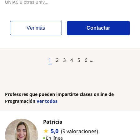
UNIAC u otras univ...
ver más
Contactar
1
2
3
4
5
6
...
Profesores que pueden impartirte clases online de
Programación
Ver todos
Patricia
★
5,0
(9 valoraciones)
En línea