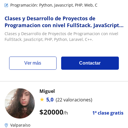
Programación: Python, Javascript, PHP, Web, C
Clases y Desarrollo de Proyectos de
Programacion con nivel FullStack. JavaScript,
PHP, Python, Laravel, C
Clases y Desarrollo de Proyectos de Programacion con nivel
FullStack. JavaScript, PHP, Python, Laravel, C++.
ver más
Contactar
Miguel
★
5,0
(22 valoraciones)
$
20000
/h
1ª clase gratis
Valparaíso