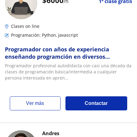
$
6000
/h
1ª clase gratis
Clases on line
Programación: Python, Javascript
Programador con años de experiencia
enseñando programción en diversos
lenguajes para alumnos de todas las edades
Programador profesional autodidacta con casi una década da
clases de programación básica/intermedia a cualquier
persona interesada en apren...
ver más
Contactar
Andres