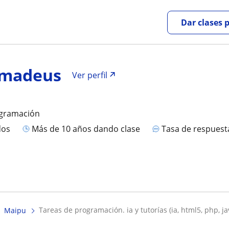
Dar clases 
Amadeus
Ver perfil
ogramación
dos
más de 10 años dando clase
Tasa de respues
tareas de programación. ia y tutorías (ia, html5, php, ja
Maipu