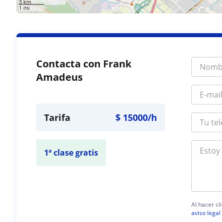
3 km
1 mi
Contacta con Frank
Amadeus
Tarifa
$
15000
/h
1ª clase gratis
Al hacer cl
aviso legal