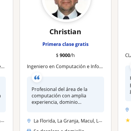
Christian
Primera clase gratis
$
9000
/h
CLAS
)
Ingeniero en Computación e Informática experto en programación
Profesional del área de la
n
computación con amplia
experiencia, dominio
avanzado en h...
★
d
La Florida, La Granja, Macul, La Cisterna, Ñuñoa