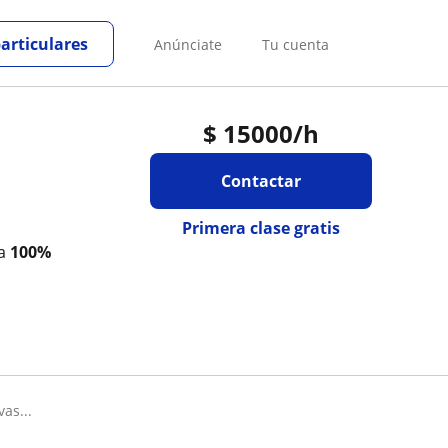
particulares
Anúnciate
Tu cuenta
$
15000
/h
Contactar
Primera clase gratis
ta
100%
vas...