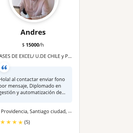
Andres
$
15000
/h
ES DE EXCEL/ U.DE CHILE y PUC/ Programación VBA Macros-asesoria-trabajos-power bi-power query
Hola! al contactar enviar fono
por mensaje, Diplomado en
gestión y automatización de...
Providencia, Santiago ciudad, Ñuñoa, Lo Barnechea, La Florida, Las Con...
★
★
★
★
(5)