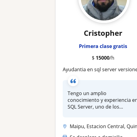
Cristopher
Primera clase gratis
$
15000
/h
Ayudantia en sql server versiones (Sin clase gratuita
Tengo un amplio
conocimiento y experiencia e
SQL Server, uno de los
sistemas de ges...
Maipu, Estacion Central, Quinta Normal, Santiago ciuda