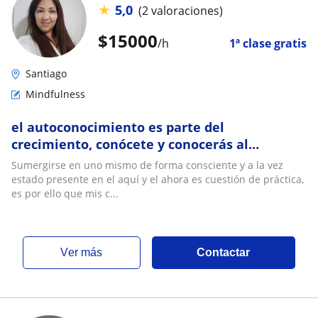
★
5,0
(2 valoraciones)
$
15000
/h
1ª clase gratis
Santiago
Mindfulness
el autoconocimiento es parte del
crecimiento, conócete y conocerás al
universo
Sumergirse en uno mismo de forma consciente y a la vez
estado presente en el aquí y el ahora es cuestión de práctica,
es por ello que mis c...
ver más
Contactar