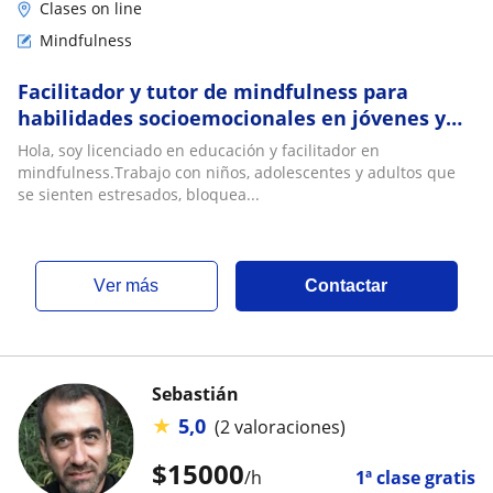
Clases on line
Mindfulness
Facilitador y tutor de mindfulness para
habilidades socioemocionales en jóvenes y
adultos
Hola, soy licenciado en educación y facilitador en
mindfulness.Trabajo con niños, adolescentes y adultos que
se sienten estresados, bloquea...
ver más
Contactar
Sebastián
★
5,0
(2 valoraciones)
$
15000
/h
1ª clase gratis