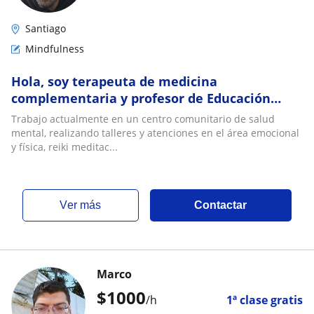
Santiago
Mindfulness
Hola, soy terapeuta de medicina
complementaria y profesor de Educación
Física, realizo talleres de Reiki, relajación y
Trabajo actualmente en un centro comunitario de salud
meditación
mental, realizando talleres y atenciones en el área emocional
y física, reiki meditac...
ver más
Contactar
Marco
$
1000
/h
1ª clase gratis