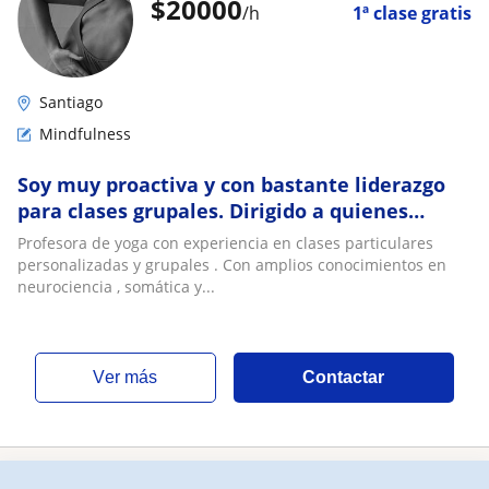
$
20000
/h
1ª clase gratis
Santiago
Mindfulness
Soy muy proactiva y con bastante liderazgo
para clases grupales. Dirigido a quienes
priorizan bienestar mental , físico y
Profesora de yoga con experiencia en clases particulares
emociona
personalizadas y grupales . Con amplios conocimientos en
neurociencia , somática y...
ver más
Contactar