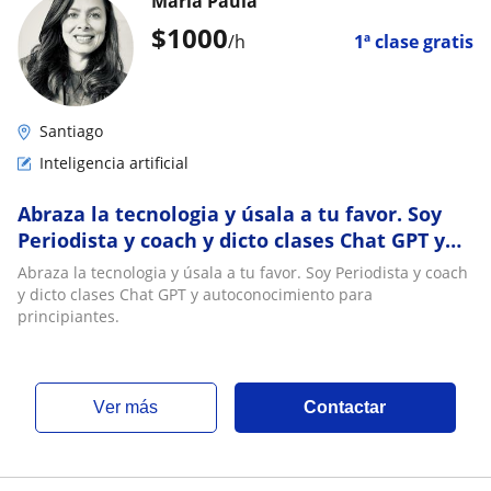
María Paula
$
1000
/h
1ª clase gratis
Santiago
Inteligencia artificial
Abraza la tecnologia y úsala a tu favor. Soy
Periodista y coach y dicto clases Chat GPT y
autoconocimiento para principiantes
Abraza la tecnologia y úsala a tu favor. Soy Periodista y coach
y dicto clases Chat GPT y autoconocimiento para
principiantes.
ver más
Contactar