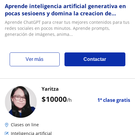
Aprende inteligencia artificial generativa en
pocas sesioens y domina la creacion de
prompt y generación de contenidos en
Aprende ChatGPT para crear tus mejores contenidos para tus
segundos. No más horas haciendo trabajo
redes sociales en pocos minutos. Aprende prompts,
generación de imágenes, anima...
ver más
Contactar
Yaritza
$
10000
/h
1ª clase gratis
Clases on line
Inteligencia artificial