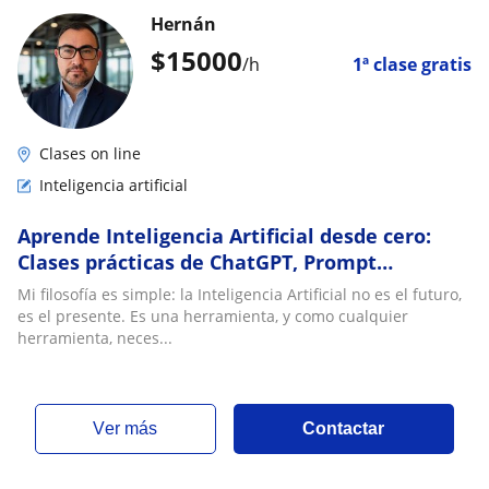
Hernán
$
15000
/h
1ª clase gratis
Clases on line
Inteligencia artificial
Aprende Inteligencia Artificial desde cero:
Clases prácticas de ChatGPT, Prompt
Engineering y su uso en negocios
Mi filosofía es simple: la Inteligencia Artificial no es el futuro,
es el presente. Es una herramienta, y como cualquier
herramienta, neces...
ver más
Contactar