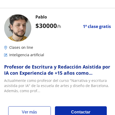
Pablo
$
30000
/h
1ª clase gratis
Clases on line
Inteligencia artificial
Profesor de Escritura y Redacción Asistida por
IA con Experiencia de +15 años como
copywriter en agencias de publicidad
Actualmente como profesor del curso "Narrativa y escritura
asistida por IA" de la escuela de artes y diseño de Barcelona.
Además, como prof...
ver más
Contactar