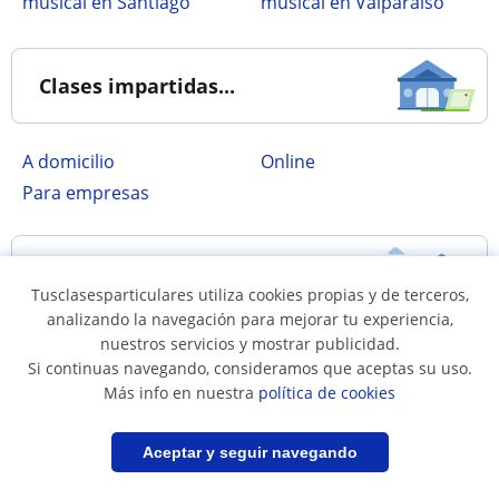
musical en Santiago
musical en Valparaíso
Clases impartidas...
a domicilio
online
para empresas
Regiones más buscadas
Tusclasesparticulares utiliza cookies propias y de terceros,
analizando la navegación para mejorar tu experiencia,
nuestros servicios y mostrar publicidad.
Clases en Santiago
Clases en Valparaíso
Si continuas navegando, consideramos que aceptas su uso.
Clases en Concepción
Clases en Cautín
Más info en nuestra
política de cookies
Clases en Llanquihue
Clases en Cachapoal
Filtrar
Guardar búsqueda
Aceptar y seguir navegando
Clases en Elqui
Clases en Talca
Clases en Marga Marga
Clases en Valdivia