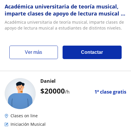
Académica universitaria de teoría musical,
imparte clases de apoyo de lectura musical a
estudiantes de distintos niveles
Académica universitaria de teoría musical, imparte clases de
apoyo de lectura musical a estudiantes de distintos niveles.
ver más
Contactar
Daniel
$
20000
/h
1ª clase gratis
Clases on line
Iniciación Musical