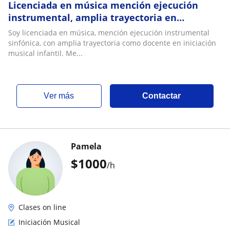
Licenciada en música mención ejecución
instrumental, amplia trayectoria en
iniciación musical infantil con flauta dulce
Soy licenciada en música, mención ejecución instrumental
desde un e
sinfónica, con amplia trayectoria como docente en iniciación
musical infantil. Me...
ver más
Contactar
Pamela
$
1000
/h
Clases on line
Iniciación Musical