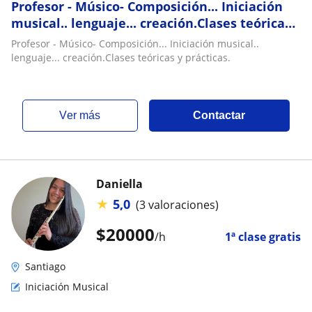
Profesor - Músico- Composición... Iniciación
musical.. lenguaje... creación.Clases teóricas
y prácticas
Profesor - Músico- Composición... Iniciación musical..
lenguaje... creación.Clases teóricas y prácticas.
ver más
Contactar
Daniella
★
5,0
(3 valoraciones)
$
20000
/h
1ª clase gratis
Santiago
Iniciación Musical