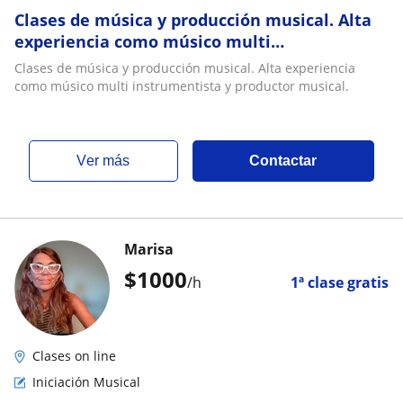
Clases de música y producción musical. Alta
experiencia como músico multi
instrumentista y productor musical
Clases de música y producción musical. Alta experiencia
como músico multi instrumentista y productor musical.
ver más
Contactar
Marisa
$
1000
/h
1ª clase gratis
Clases on line
Iniciación Musical