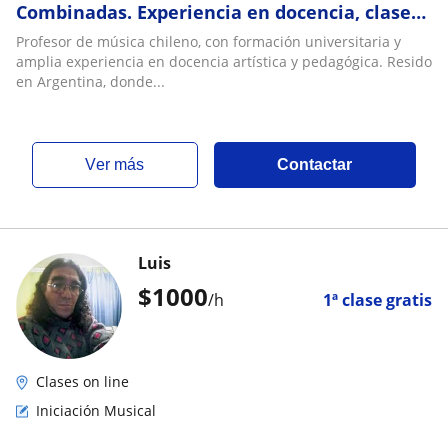
Combinadas. Experiencia en docencia, clases
online y didáctica
Profesor de música chileno, con formación universitaria y
amplia experiencia en docencia artística y pedagógica. Resido
en Argentina, donde...
ver más
Contactar
Luis
$
1000
/h
1ª clase gratis
Clases on line
Iniciación Musical