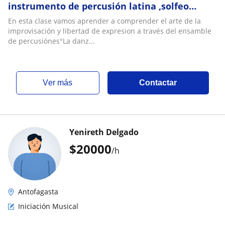
instrumento de percusión latina ,solfeo
rítmico y Sincop'a musical, práctica
En esta clase vamos aprender a comprender el arte de la
d'conjunto
improvisación y libertad de expresion a través del ensamble
de percusiónes°La danz...
ver más
Contactar
Yenireth Delgado
$
20000
/h
Antofagasta
Iniciación Musical