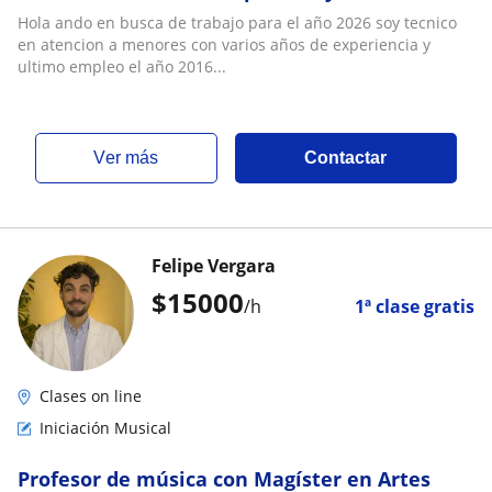
de eduaccion
Hola ando en busca de trabajo para el año 2026 soy tecnico
en atencion a menores con varios años de experiencia y
ultimo empleo el año 2016...
ver más
Contactar
Felipe Vergara
$
15000
/h
1ª clase gratis
Clases on line
Iniciación Musical
Profesor de música con Magíster en Artes