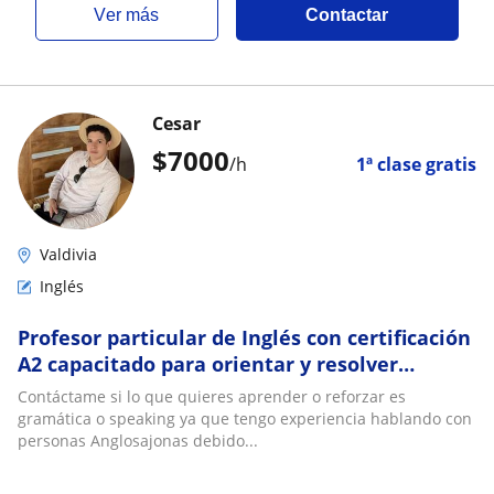
ver más
Contactar
Cesar
$
7000
/h
1ª clase gratis
Valdivia
Inglés
Profesor particular de Inglés con certificación
A2 capacitado para orientar y resolver
cualquier duda con respecto a la materia
Contáctame si lo que quieres aprender o reforzar es
gramática o speaking ya que tengo experiencia hablando con
personas Anglosajonas debido...