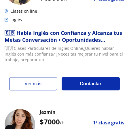
Clases on line
Inglés
🇬🇧 Habla Inglés con Confianza y Alcanza tus
Metas Conversación • Oportunidades
Laborales • Preparación de Exámenes •
🇬🇧 Clases Particulares de Inglés Online¿Quieres hablar
Reforzamiento Escolar
inglés con más confianza? ¿Necesitas mejorar tu nivel para el
trabajo, preparar un...
ver más
Contactar
Jazmín
$
7000
/h
1ª clase gratis