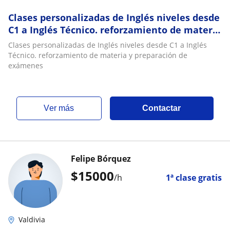
Clases personalizadas de Inglés niveles desde
C1 a Inglés Técnico. reforzamiento de materia
y preparación de exámenes
Clases personalizadas de Inglés niveles desde C1 a Inglés
Técnico. reforzamiento de materia y preparación de
exámenes
ver más
Contactar
Felipe Bórquez
$
15000
/h
1ª clase gratis
Valdivia