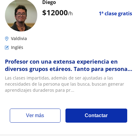
Diego
$
12000
/h
1ª clase gratis
Valdivia
Inglés
Profesor con una extensa experiencia en
diversos grupos etáreos. Tanto para personas
como para empresas
Las clases impartidas, además de ser ajustadas a las
necesidades de la persona que las busca, buscan generar
aprendizajes duraderos para pr...
ver más
Contactar