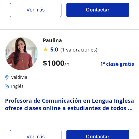
ver más
Contactar
Paulina
★
5,0
(1 valoraciones)
$
1000
/h
1ª clase gratis
Valdivia
Inglés
Profesora de Comunicación en Lengua Inglesa
ofrece clases online a estudiantes de todos el
país y presenciales en Valdivia
ver más
Contactar