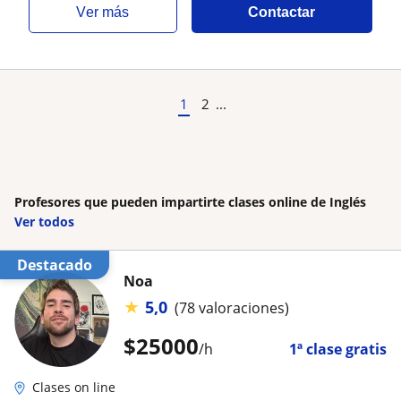
ver más
Contactar
1
2
...
Profesores que pueden impartirte clases online de Inglés
Ver todos
Destacado
Noa
★
5,0
(78 valoraciones)
$
25000
/h
1ª clase gratis
Clases on line