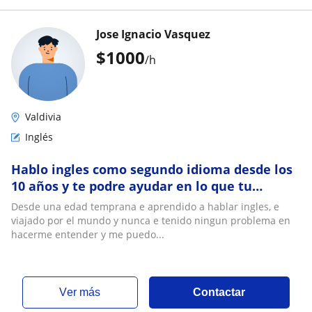
Jose Ignacio Vasquez
$
1000
/h
Valdivia
Inglés
Hablo ingles como segundo idioma desde los
10 años y te podre ayudar en lo que tu
necesites, sea vocabulario, fluidez, etc
Desde una edad temprana e aprendido a hablar ingles, e
viajado por el mundo y nunca e tenido ningun problema en
hacerme entender y me puedo...
ver más
Contactar