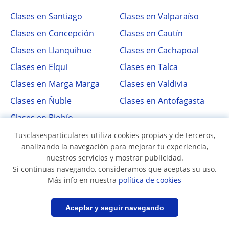
Clases en Santiago
Clases en Valparaíso
Clases en Concepción
Clases en Cautín
Clases en Llanquihue
Clases en Cachapoal
Clases en Elqui
Clases en Talca
Clases en Marga Marga
Clases en Valdivia
Clases en Ñuble
Clases en Antofagasta
Clases en Biobío
Tusclasesparticulares utiliza cookies propias y de terceros,
analizando la navegación para mejorar tu experiencia,
Clases más buscadas
nuestros servicios y mostrar publicidad.
Si continuas navegando, consideramos que aceptas su uso.
Más info en nuestra
política de cookies
Apoyo escolar
Enseñanza Media
Universidad
Filtrar
Guardar búsqueda
Aceptar y seguir navegando
Clases de conversación
Inglés