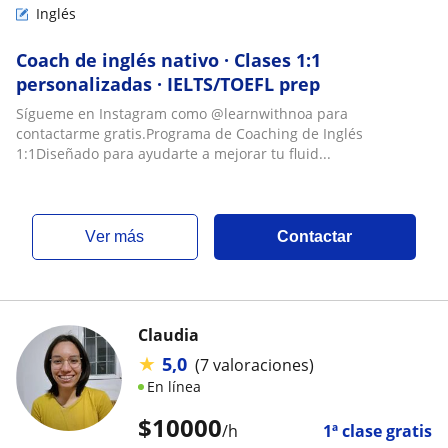
Inglés
Coach de inglés nativo · Clases 1:1
personalizadas · IELTS/TOEFL prep
Sígueme en Instagram como @learnwithnoa para
contactarme gratis.Programa de Coaching de Inglés
1:1Diseñado para ayudarte a mejorar tu fluid...
ver más
Contactar
Claudia
★
5,0
(7 valoraciones)
En línea
$
10000
/h
1ª clase gratis