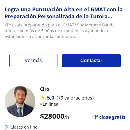
Logra una Puntuación Alta en el GMAT con la
Preparación Personalizada de la Tutora
Memory Banda
¿Te estás preparando para el GMAT? Soy Memory Banda,
tutora con más de 5 años de experiencia ayudando a
estudiantes a alcanzar las puntuaci...
ver más
Contactar
Ciro
★
5,0
(79 valoraciones)
En línea
$
28000
/h
1ª clase gratis
Clases on line