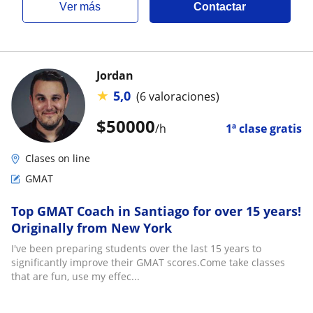
ver más
Contactar
Jordan
★
5,0
(6 valoraciones)
$
50000
/h
1ª clase gratis
Clases on line
GMAT
Top GMAT Coach in Santiago for over 15 years!
Originally from New York
I've been preparing students over the last 15 years to
significantly improve their GMAT scores.Come take classes
that are fun, use my effec...