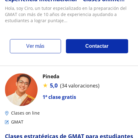
enfocadas en estrategia y resultados
Hola, soy Ciro, un tutor especializado en la preparación del
GMAT con más de 10 años de experiencia ayudando a
estudiantes a lograr puntaje...
ver más
Contactar
Pineda
★
5,0
(34 valoraciones)
1ª clase gratis
Clases on line
GMAT
Clases estratégicas de GMAT para estudiantes