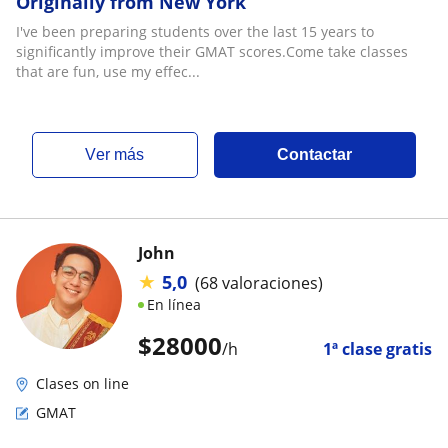
Originally from New York
I've been preparing students over the last 15 years to
significantly improve their GMAT scores.Come take classes
that are fun, use my effec...
ver más
Contactar
John
★
5,0
(68 valoraciones)
En línea
$
28000
/h
1ª clase gratis
Clases on line
GMAT