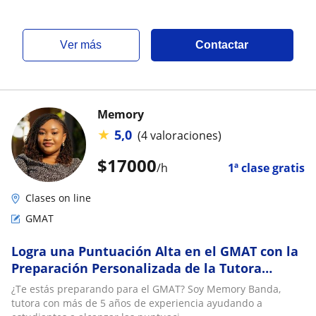
ver más
Contactar
Memory
★
5,0
(4 valoraciones)
$
17000
/h
1ª clase gratis
Clases on line
GMAT
Logra una Puntuación Alta en el GMAT con la
Preparación Personalizada de la Tutora
Memory Banda
¿Te estás preparando para el GMAT? Soy Memory Banda,
tutora con más de 5 años de experiencia ayudando a