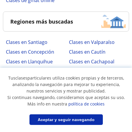
Clases de gmat online
Regiones más buscadas
Clases en Santiago
Clases en Valparaíso
Clases en Concepción
Clases en Cautín
Clases en Llanquihue
Clases en Cachapoal
Clases en Elqui
Clases en Talca
Tusclasesparticulares utiliza cookies propias y de terceros,
Clases en Marga Marga
Clases en Valdivia
analizando la navegación para mejorar tu experiencia,
Clases en Ñuble
Clases en Antofagasta
nuestros servicios y mostrar publicidad.
Si continuas navegando, consideramos que aceptas su uso.
Clases en Biobío
Más info en nuestra
política de cookies
Filtrar
Guardar búsqueda
Aceptar y seguir navegando
Clases más buscadas