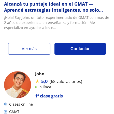
Alcanzá tu puntaje ideal en el GMAT —
Aprendé estrategias inteligentes, no solo
fórmulas
¡Hola! Soy John, un tutor experimentado de GMAT con más de
2 años de experiencia en enseñanza y formación. Me
especializo en ayudar a los e...
ver más
Contactar
John
★
5,0
(68 valoraciones)
En línea
1ª clase gratis
Clases on line
GMAT