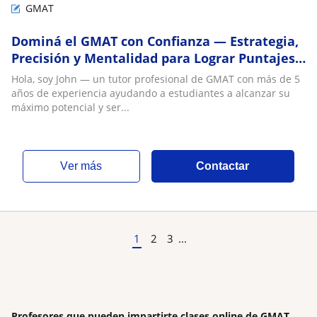
GMAT
Dominá el GMAT con Confianza — Estrategia,
Precisión y Mentalidad para Lograr Puntajes
Altos
Hola, soy John — un tutor profesional de GMAT con más de 5
años de experiencia ayudando a estudiantes a alcanzar su
máximo potencial y ser...
ver más
Contactar
1
2
3
...
Profesores que pueden impartirte clases online de GMAT