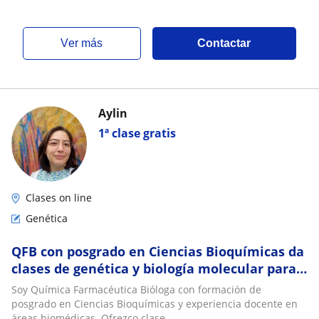
ver más
Contactar
Aylin
1ª clase gratis
Clases on line
Genética
QFB con posgrado en Ciencias Bioquímicas da
clases de genética y biología molecular para
nivel preparatoria y universitario
Soy Química Farmacéutica Bióloga con formación de
posgrado en Ciencias Bioquímicas y experiencia docente en
áreas biomédicas. Ofrezco clase...