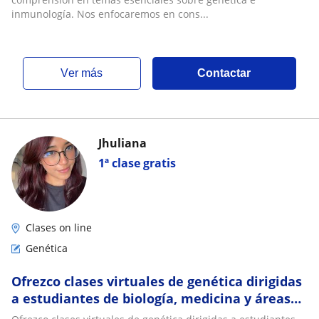
inmunología. Nos enfocaremos en cons...
ver más
Contactar
Jhuliana
1ª clase gratis
Clases on line
Genética
Ofrezco clases virtuales de genética dirigidas
a estudiantes de biología, medicina y áreas
de la salud