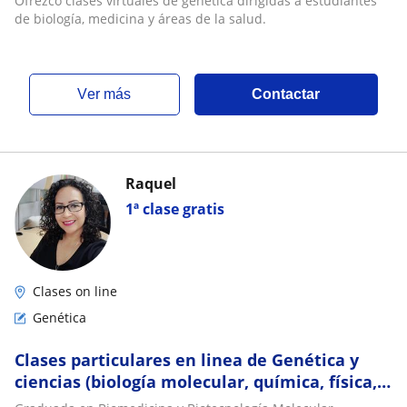
Ofrezco clases virtuales de genética dirigidas a estudiantes
de biología, medicina y áreas de la salud.
ver más
Contactar
Raquel
1ª clase gratis
Clases on line
Genética
Clases particulares en linea de Genética y
ciencias (biología molecular, química, física,
biología, bioquímica)