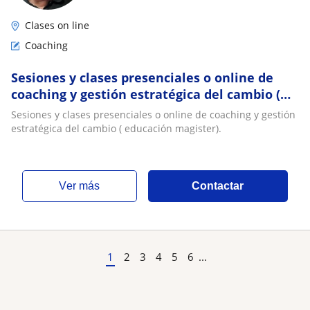
Clases on line
Coaching
Sesiones y clases presenciales o online de
coaching y gestión estratégica del cambio (
educación magister)
Sesiones y clases presenciales o online de coaching y gestión
estratégica del cambio ( educación magister).
ver más
Contactar
1
2
3
4
5
6
...