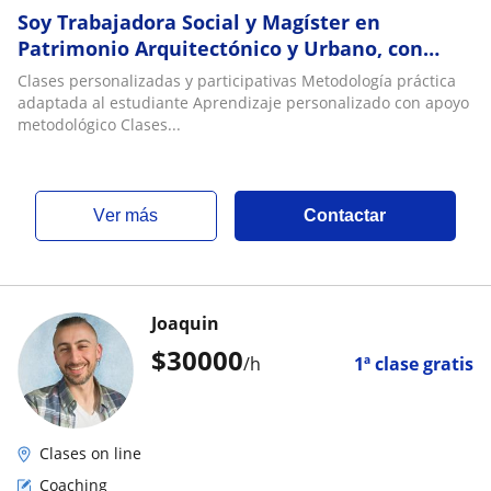
Soy Trabajadora Social y Magíster en
Patrimonio Arquitectónico y Urbano, con
experiencia en docencia universitaria,
Clases personalizadas y participativas Metodología práctica
investigación
adaptada al estudiante Aprendizaje personalizado con apoyo
metodológico Clases...
ver más
Contactar
Joaquin
$
30000
/h
1ª clase gratis
Clases on line
Coaching