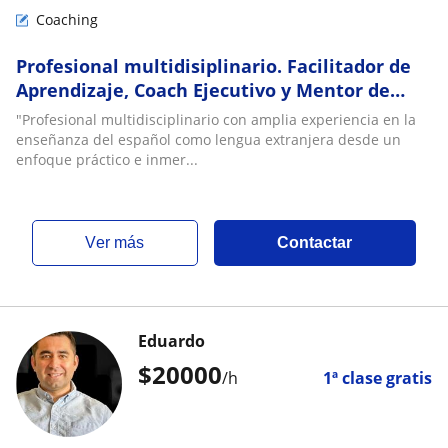
Coaching
Profesional multidisiplinario. Facilitador de
Aprendizaje, Coach Ejecutivo y Mentor de
Carrera
"Profesional multidisciplinario con amplia experiencia en la
enseñanza del español como lengua extranjera desde un
enfoque práctico e inmer...
ver más
Contactar
Eduardo
$
20000
/h
1ª clase gratis