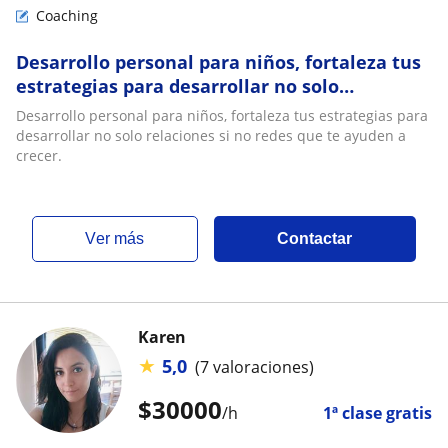
Coaching
Desarrollo personal para niños, fortaleza tus
estrategias para desarrollar no solo
relaciones si no redes que te ayuden a crecer
Desarrollo personal para niños, fortaleza tus estrategias para
desarrollar no solo relaciones si no redes que te ayuden a
crecer.
ver más
Contactar
Karen
★
5,0
(7 valoraciones)
$
30000
/h
1ª clase gratis