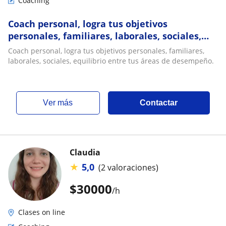
Coaching
Coach personal, logra tus objetivos
personales, familiares, laborales, sociales,
equilibrio entre tus áreas de desempeño
Coach personal, logra tus objetivos personales, familiares,
laborales, sociales, equilibrio entre tus áreas de desempeño.
ver más
Contactar
Claudia
★
5,0
(2 valoraciones)
$
30000
/h
Clases on line