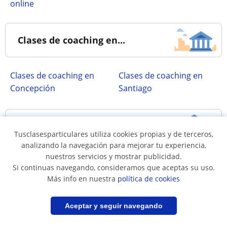
online
Clases de coaching en...
Clases de coaching en
Clases de coaching en
Concepción
Santiago
Clases impartidas...
Tusclasesparticulares utiliza cookies propias y de terceros,
analizando la navegación para mejorar tu experiencia,
nuestros servicios y mostrar publicidad.
a domicilio
online
Si continuas navegando, consideramos que aceptas su uso.
para empresas
Más info en nuestra
política de cookies
Filtrar
Guardar búsqueda
Aceptar y seguir navegando
Regiones más buscadas