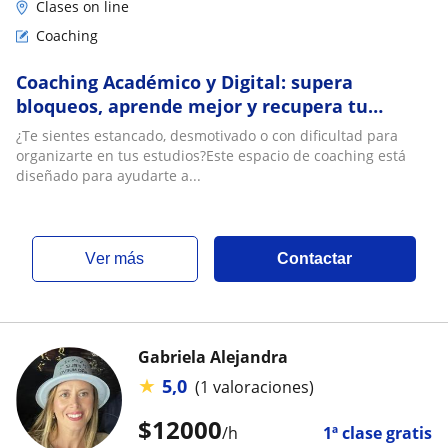
Clases on line
Coaching
Coaching Académico y Digital: supera
bloqueos, aprende mejor y recupera tu
confianza
¿Te sientes estancado, desmotivado o con dificultad para
organizarte en tus estudios?Este espacio de coaching está
diseñado para ayudarte a...
ver más
Contactar
Gabriela Alejandra
★
5,0
(1 valoraciones)
$
12000
/h
1ª clase gratis