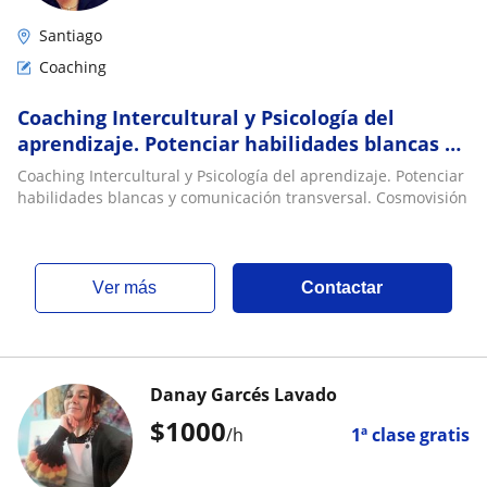
Santiago
Coaching
Coaching Intercultural y Psicología del
aprendizaje. Potenciar habilidades blancas y
comunicación transversal. Cosmovisión
Coaching Intercultural y Psicología del aprendizaje. Potenciar
habilidades blancas y comunicación transversal. Cosmovisión
ver más
Contactar
Danay Garcés Lavado
$
1000
/h
1ª clase gratis