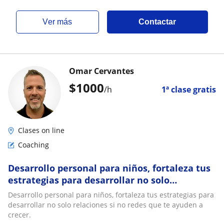
ver más
Contactar
Omar Cervantes
$
1000
/h
1ª clase gratis
Clases on line
Coaching
Desarrollo personal para niños, fortaleza tus
estrategias para desarrollar no solo
relaciones si no redes que te ayuden a crecer
Desarrollo personal para niños, fortaleza tus estrategias para
desarrollar no solo relaciones si no redes que te ayuden a
crecer.