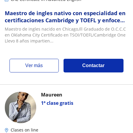
Maestro de ingles nativo con especialidad en
certificaciones Cambridge y TOEFL y enfoce
en English speaking ???
Maestro de ingles nacido en Chicago,Ill Graduado de O.C.C.C
en Oklahoma City Certificado en TSOl/TOEFL/Cambridge One
Llevo 8 años impartien...
ver más
Contactar
Maureen
1ª clase gratis
Clases on line