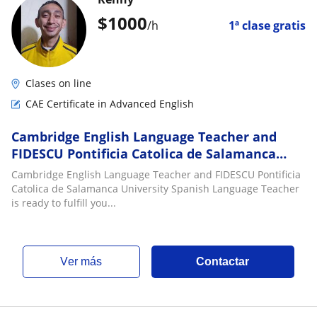
$
1000
/h
1ª clase gratis
Clases on line
CAE Certificate in Advanced English
Cambridge English Language Teacher and
FIDESCU Pontificia Catolica de Salamanca
University Spanish Language Teacher is ready
Cambridge English Language Teacher and FIDESCU Pontificia
to fu
Catolica de Salamanca University Spanish Language Teacher
is ready to fulfill you...
ver más
Contactar