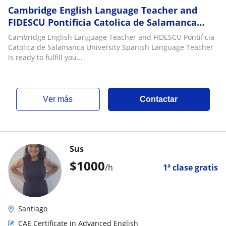
Cambridge English Language Teacher and
FIDESCU Pontificia Catolica de Salamanca
University Spanish Language Teacher is ready
Cambridge English Language Teacher and FIDESCU Pontificia
to fu
Catolica de Salamanca University Spanish Language Teacher
is ready to fulfill you...
ver más
Contactar
Sus
$
1000
/h
1ª clase gratis
Santiago
CAE Certificate in Advanced English