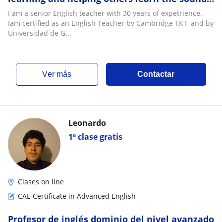
and forms of the English Language
I am a senior English teacher with 30 years of expetrience.
Iam certified as an English Teacher by Cambridge TKT, and by
Universidad de G...
ver más
Contactar
Leonardo
1ª clase gratis
Clases on line
CAE Certificate in Advanced English
Profesor de inglés dominio del nivel avanzado