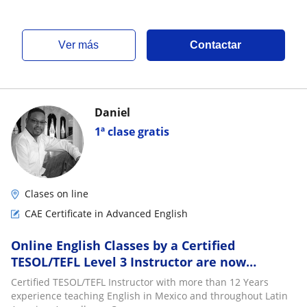
ver más
Contactar
Daniel
1ª clase gratis
Clases on line
CAE Certificate in Advanced English
Online English Classes by a Certified
TESOL/TEFL Level 3 Instructor are now
available. With more than 12 years
Certified TESOL/TEFL Instructor with more than 12 Years
experiences
experience teaching English in Mexico and throughout Latin