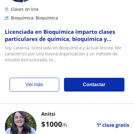
Clases on line
Bioquímica: Bioquímica
Licenciada en Bioquímica imparto clases
particulares de química, bioquímica y
biología celular, además de matemática
Soy Catalina, licenciada en Bioquímica y actual tesista. Me
(PAES)
caracterizo por una buena organización y un método de
estudio estructurado, lo...
ver más
Contactar
Anitsi
$
1000
/h
1ª clase gratis