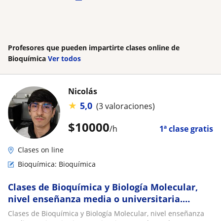
Profesores que pueden impartirte clases online de
Bioquímica
Ver todos
Nicolás
★
5,0
(3 valoraciones)
$
10000
/h
1ª clase gratis
Clases on line
Bioquímica: Bioquímica
Clases de Bioquímica y Biología Molecular,
nivel enseñanza media o universitaria.
Experiencia ee ayudante de ramos
Clases de Bioquímica y Biología Molecular, nivel enseñanza