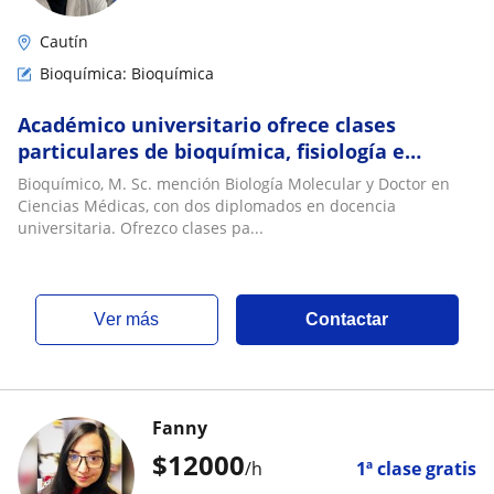
Cautín
Bioquímica: Bioquímica
Académico universitario ofrece clases
particulares de bioquímica, fisiología e
inmunología
Bioquímico, M. Sc. mención Biología Molecular y Doctor en
Ciencias Médicas, con dos diplomados en docencia
universitaria. Ofrezco clases pa...
ver más
Contactar
Fanny
$
12000
/h
1ª clase gratis