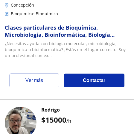
Concepción
Bioquímica: Bioquímica
Clases particulares de Bioquímica,
Microbiología, Bioinformática, Biología
Molecular (online o prescencial)
¿Necesitas ayuda con biología molecular, microbiología,
bioquímica o bioinformática? ¡Estás en el lugar correcto! Soy
un profesional con ex...
ver más
Contactar
Rodrigo
$
15000
/h