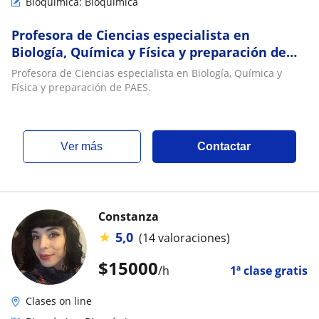
Bioquímica: Bioquímica
Profesora de Ciencias especialista en
Biología, Química y Física y preparación de
PAES
Profesora de Ciencias especialista en Biología, Química y
Física y preparación de PAES.
ver más
Contactar
Constanza
★
5,0
(14 valoraciones)
$
15000
/h
1ª clase gratis
Clases on line