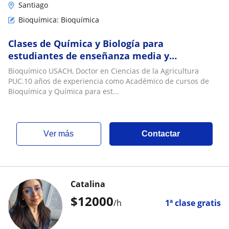
Santiago
Bioquímica: Bioquímica
Clases de Química y Biología para
estudiantes de enseñanza media y
Universitarios
Bioquímico USACH, Doctor en Ciencias de la Agricultura
PUC.10 años de experiencia como Académico de cursos de
Bioquímica y Química para est...
ver más
Contactar
Catalina
$
12000
/h
1ª clase gratis