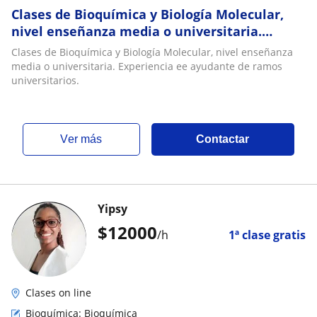
Clases de Bioquímica y Biología Molecular,
nivel enseñanza media o universitaria.
Experiencia ee ayudante de ramos
Clases de Bioquímica y Biología Molecular, nivel enseñanza
universitarios
media o universitaria. Experiencia ee ayudante de ramos
universitarios.
ver más
Contactar
Yipsy
$
12000
/h
1ª clase gratis
Clases on line
Bioquímica: Bioquímica