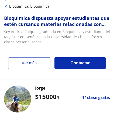
Bioquímica: Bioquímica
Bioquimica dispuesta apoyar estudiantes que
estén cursando materias relacionadas con
Biología , metabolismo y genética
Soy Andrea Calquín, graduada en Bioquímica y estudiante del
Magíster en Genética en la Universidad de Chile. Ofrezco
clases personalizadas...
ver más
Contactar
Jorge
$
15000
/h
1ª clase gratis