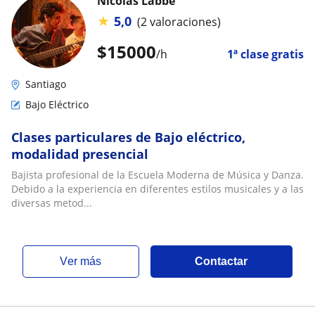
Nicolás Labbé
★
5,0
(2 valoraciones)
$
15000
/h
1ª clase gratis
Santiago
Bajo Eléctrico
Clases particulares de Bajo eléctrico,
modalidad presencial
Bajista profesional de la Escuela Moderna de Música y Danza.
Debido a la experiencia en diferentes estilos musicales y a las
diversas metod...
ver más
Contactar