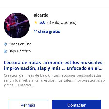
Ricardo
★
5,0
(3 valoraciones)
1ª clase gratis
Clases on line
Bajo Eléctrico
Lectura de notas, armonía, estilos musicales,
improvisación, slap y más … Enfocado en el
estilo de música que quieres aprender
Creación de líneas de bajo únicas, lecciones personalizadas
según tu nivel, armonía, estilos musicales, improvisación, slap
y más … Enfocad...
ver más
Contactar