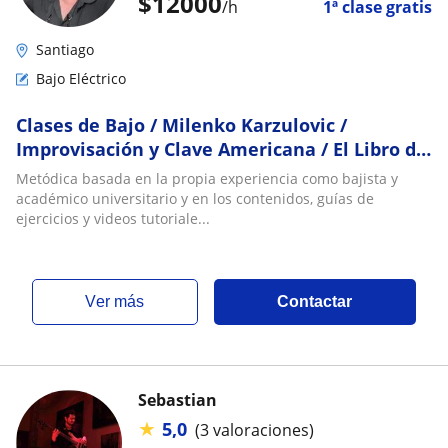
$
12000
/h
1ª clase gratis
Santiago
Bajo Eléctrico
Clases de Bajo / Milenko Karzulovic /
Improvisación y Clave Americana / El Libro de
las Escalas /
Metódica basada en la propia experiencia como bajista y
académico universitario y en los contenidos, guías de
ejercicios y videos tutoriale...
ver más
Contactar
Sebastian
★
5,0
(3 valoraciones)