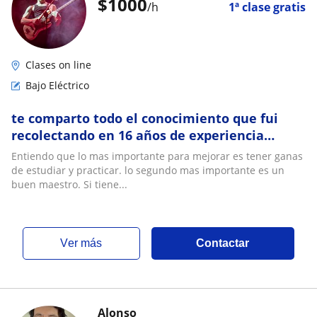
$
1000
/h
1ª clase gratis
Clases on line
Bajo Eléctrico
te comparto todo el conocimiento que fui
recolectando en 16 años de experiencia
tocando, grabando y dando clases
Entiendo que lo mas importante para mejorar es tener ganas
de estudiar y practicar. lo segundo mas importante es un
buen maestro. Si tiene...
ver más
Contactar
Alonso