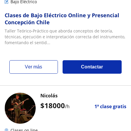
Bajo Eléctrico
Clases de Bajo Eléctrico Online y Presencial
Concepción Chile
Taller Teórico-Práctico que aborda conceptos de teoría,
técnicas, ejecución e interpretación correcta del instrumento,
fomentando el sentid...
ver más
Contactar
Nicolás
$
18000
/h
1ª clase gratis
Clases on line