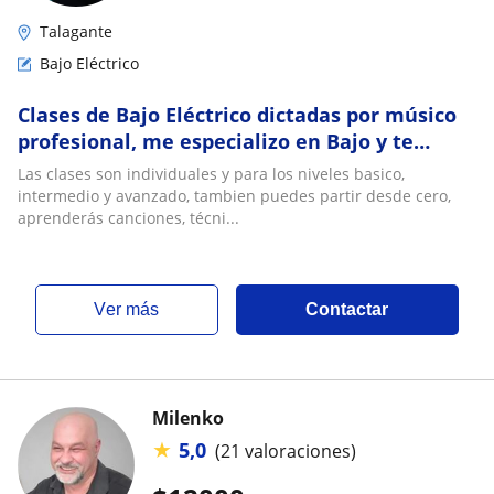
Talagante
Bajo Eléctrico
Clases de Bajo Eléctrico dictadas por músico
profesional, me especializo en Bajo y te
ayudo a perfeccionar tus habilidades
Las clases son individuales y para los niveles basico,
intermedio y avanzado, tambien puedes partir desde cero,
aprenderás canciones, técni...
ver más
Contactar
Milenko
★
5,0
(21 valoraciones)