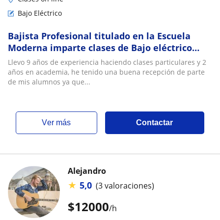
Bajo Eléctrico
Bajista Profesional titulado en la Escuela
Moderna imparte clases de Bajo eléctrico
nivel medio y principiante
Llevo 9 años de experiencia haciendo clases particulares y 2
años en academia, he tenido una buena recepción de parte
de mis alumnos ya que...
ver más
Contactar
Alejandro
★
5,0
(3 valoraciones)
$
12000
/h