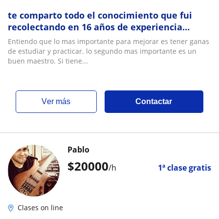
te comparto todo el conocimiento que fui
recolectando en 16 años de experiencia
tocando, grabando y dando clases
Entiendo que lo mas importante para mejorar es tener ganas
de estudiar y practicar. lo segundo mas importante es un
buen maestro. Si tiene...
ver más
Contactar
Pablo
$
20000
/h
1ª clase gratis
Clases on line