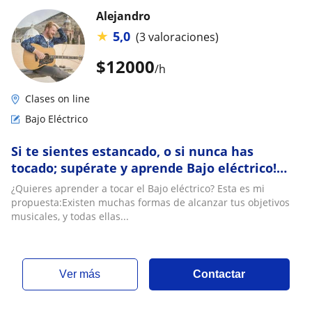
Alejandro
★
5,0
(3 valoraciones)
$
12000
/h
Clases on line
Bajo Eléctrico
Si te sientes estancado, o si nunca has
tocado; supérate y aprende Bajo eléctrico!
Desde tu casa, modalidad virtual
¿Quieres aprender a tocar el Bajo eléctrico? Esta es mi
propuesta:Existen muchas formas de alcanzar tus objetivos
musicales, y todas ellas...
ver más
Contactar