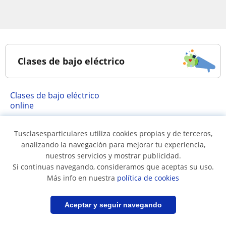
Clases de bajo eléctrico
Clases de bajo eléctrico
online
Tusclasesparticulares utiliza cookies propias y de terceros,
Clases de bajo eléctrico en...
analizando la navegación para mejorar tu experiencia,
nuestros servicios y mostrar publicidad.
Si continuas navegando, consideramos que aceptas su uso.
Clases de bajo eléctrico
Más info en nuestra
política de cookies
en Santiago
Filtrar
Guardar búsqueda
Aceptar y seguir navegando