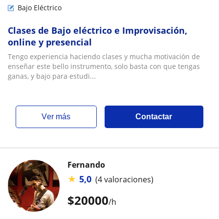
Bajo Eléctrico
Clases de Bajo eléctrico e Improvisación,
online y presencial
Tengo experiencia haciendo clases y mucha motivación de
enseñar este bello instrumento, solo basta con que tengas
ganas, y bajo para estudi...
ver más
Contactar
Fernando
★
5,0
(4 valoraciones)
$
20000
/h