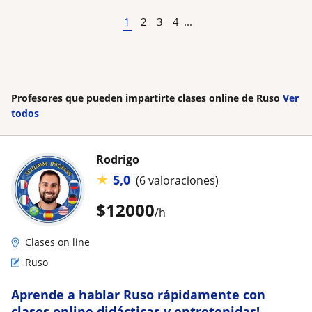
1
2
3
4
...
Profesores que pueden impartirte clases online de Ruso
Ver
todos
Rodrigo
★
5,0
(6 valoraciones)
$
12000
/h
Clases on line
Ruso
Aprende a hablar Ruso rápidamente con
clases online didácticas y entretenidas!