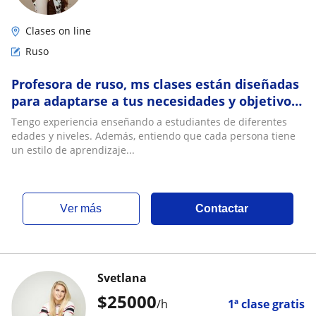
Clases on line
Ruso
Profesora de ruso, ms clases están diseñadas
para adaptarse a tus necesidades y objetivos
específicos
Tengo experiencia enseñando a estudiantes de diferentes
edades y niveles. Además, entiendo que cada persona tiene
un estilo de aprendizaje...
ver más
Contactar
Svetlana
$
25000
/h
1ª clase gratis