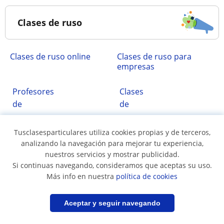
Clases de ruso
Clases de ruso online
Clases de ruso para
empresas
Profesores
Clases
de
de
ruso
ruso
nativos
Tusclasesparticulares utiliza cookies propias y de terceros,
analizando la navegación para mejorar tu experiencia,
nuestros servicios y mostrar publicidad.
Clases
Si continuas navegando, consideramos que aceptas su uso.
Más info en nuestra
política de cookies
de
conversación
de
Filtrar
Guardar búsqueda
Aceptar y seguir navegando
ruso