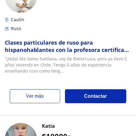
Cautín
Ruso
Clases particulares de ruso para
hispanohablantes con la profesora certificada
(via online)
"¡Hola! Me llamo Svetlana, soy de Bielorrusia, pero ya llevo 5
años viviendo en Chile. Tengo 5 años de experiencia
enseñando ruso como leng...
ver más
Contactar
Katia