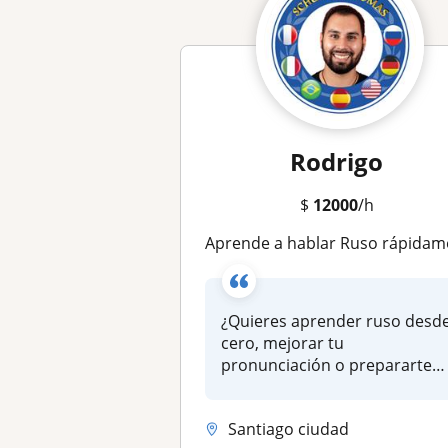
Rodrigo
$
12000
/h
Aprende a hablar Ruso rápidamente con clases online didácticas y entretenid
¿Quieres aprender ruso desd
cero, mejorar tu
pronunciación o prepararte
para un exa...
Santiago ciudad