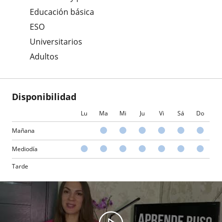
Educación básica
ESO
Universitarios
Adultos
Disponibilidad
Lu
Ma
Mi
Ju
Vi
Sá
Do
Mañana
Mediodía
Tarde