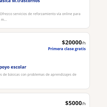
ásica M.trastornos
frezco servicios de reforzamiento vía online para
 m...
$
20000
/h
Primera clase gratis
poyo escolar
os de básicas con problemas de aprendizajes de
$
5000
/h