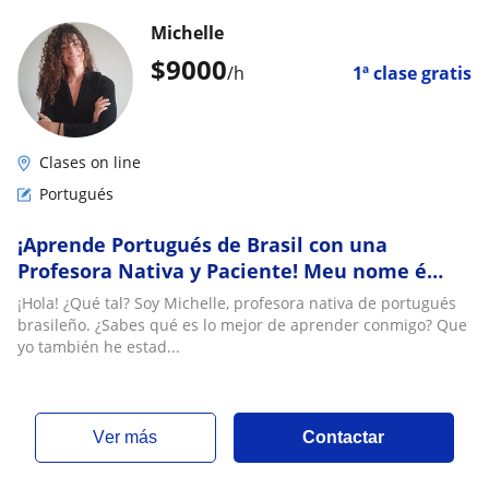
Michelle
$
9000
/h
1ª clase gratis
Clases on line
Portugués
¡Aprende Portugués de Brasil con una
Profesora Nativa y Paciente! Meu nome é
Michelle y estoy aquí para guiarte en cada
¡Hola! ¿Qué tal? Soy Michelle, profesora nativa de portugués
paso!
brasileño. ¿Sabes qué es lo mejor de aprender conmigo? Que
yo también he estad...
ver más
Contactar