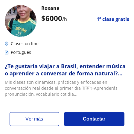
Roxana
$
6000
/h
1ª clase gratis
Clases on line
Portugués
¿Te gustaría viajar a Brasil, entender música
o aprender a conversar de forma natural?
Esta clase es para ti 🇧🇷
Mis clases son dinámicas, prácticas y enfocadas en
conversación real desde el primer día 🇧🇷✨Aprenderás
pronunciación, vocabulario cotidia...
ver más
Contactar