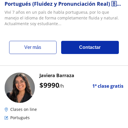
Portugués (Fluidez y Pronunciación Real) 🇧🇷
🇵🇹
Viví 7 años en un país de habla portuguesa, por lo que
manejo el idioma de forma completamente fluida y natural.
Actualmente soy estudiante...
ver más
Contactar
Javiera Barraza
$
9990
/h
1ª clase gratis
Clases on line
Portugués