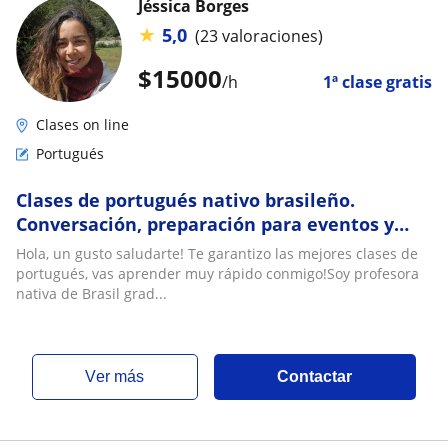
Jéssica Borges
★
5,0
(23 valoraciones)
$
15000
/h
1ª clase gratis
Clases on line
Portugués
Clases de portugués nativo brasileño.
Conversación, preparación para eventos y
celpe-bras
Hola, un gusto saludarte! Te garantizo las mejores clases de
portugués, vas aprender muy rápido conmigo!Soy profesora
nativa de Brasil grad...
ver más
Contactar