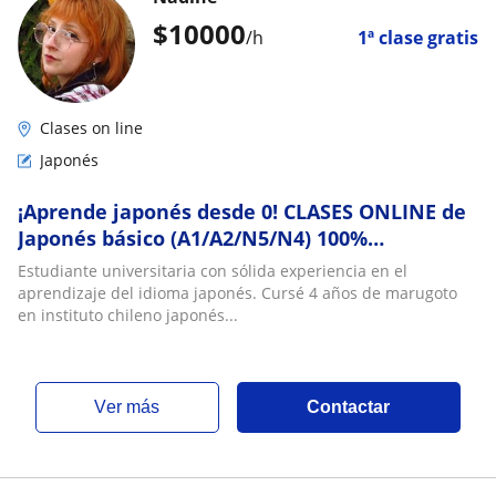
$
10000
/h
1ª clase gratis
Clases on line
Japonés
¡Aprende japonés desde 0! CLASES ONLINE de
Japonés básico (A1/A2/N5/N4) 100%
PERSONALIZADAS
Estudiante universitaria con sólida experiencia en el
aprendizaje del idioma japonés. Cursé 4 años de marugoto
en instituto chileno japonés...
ver más
Contactar