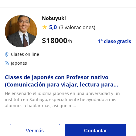
Nobuyuki
★
5,0
(3 valoraciones)
$
18000
/h
1ª clase gratis
Clases on line
Japonés
Clases de japonés con Profesor nativo
(Comunicación para viajar, lectura para
pruebas etc.)
He enseñado el idioma japonés en una universidad y un
instituto en Santiago, especialmente he ayudado a mis
alumnos a hablar más, así que m...
ver más
Contactar