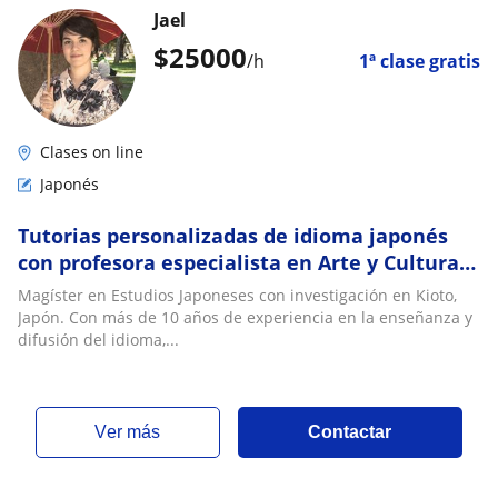
Jael
$
25000
/h
1ª clase gratis
Clases on line
Japonés
Tutorias personalizadas de idioma japonés
con profesora especialista en Arte y Cultura
japonesa
Magíster en Estudios Japoneses con investigación en Kioto,
Japón. Con más de 10 años de experiencia en la enseñanza y
difusión del idioma,...
ver más
Contactar