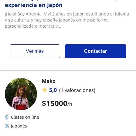
experiencia en Japón
¡Hola! Soy Antonia. Viví 2 años en Japón estudiando el idioma
y su cultura, y hoy enseño japonés online de forma
personalizada e interactiv...
ver más
Contactar
Mako
★
5,0
(1 valoraciones)
$
15000
/h
Clases on line
Japonés