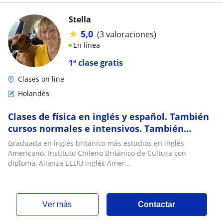
Stella
★
5,0
(3 valoraciones)
En línea
1ª clase gratis
Clases on line
Holandés
Clases de física en inglés y español. También
cursos normales e intensivos. También
holandés con diploma
Graduada en inglés británico más estudios en inglés
Americano. Instituto Chileno Británico de Cultura con
diploma, Alianza EEUU inglés Amer...
ver más
Contactar