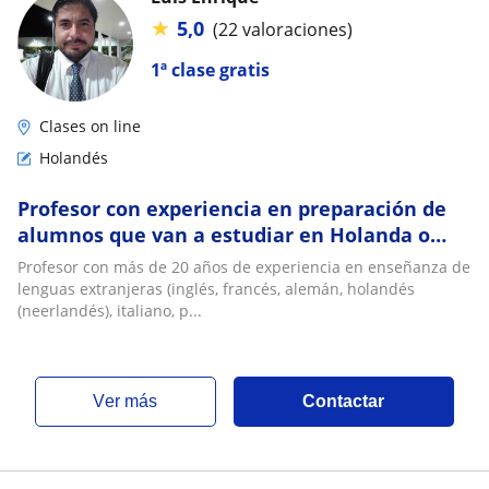
★
5,0
(22 valoraciones)
1ª clase gratis
Clases on line
Holandés
Profesor con experiencia en preparación de
alumnos que van a estudiar en Holanda o
que planean migrar
Profesor con más de 20 años de experiencia en enseñanza de
lenguas extranjeras (inglés, francés, alemán, holandés
(neerlandés), italiano, p...
ver más
Contactar