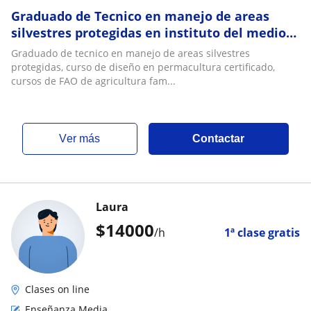
Graduado de Tecnico en manejo de areas
silvestres protegidas en instituto del medio
ambiente. Clases de medio ambiente chileno
Graduado de tecnico en manejo de areas silvestres
protegidas, curso de diseño en permacultura certificado,
cursos de FAO de agricultura fam...
ver más
Contactar
Laura
$
14000
/h
1ª clase gratis
Clases on line
Enseñanza Media