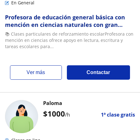
En General
Profesora de educación general básica con
mención en ciencias naturales con gran
experiencia para trabajar con estudiantes
📚 Clases particulares de reforzamiento escolarProfesora con
mención en ciencias ofrece apoyo en lectura, escritura y
tareas escolares para...
ver más
Contactar
Paloma
$
1000
/h
1ª clase gratis