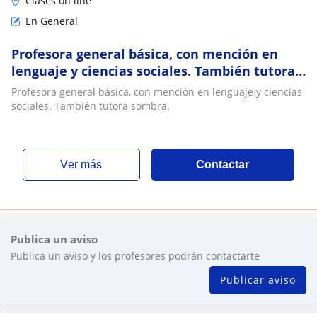
Clases on line
En General
Profesora general básica, con mención en
lenguaje y ciencias sociales. También tutora
sombra
Profesora general básica, con mención en lenguaje y ciencias
sociales. También tutora sombra.
ver más
Contactar
Publica un aviso
Publica un aviso y los profesores podrán contactarte
Publicar aviso