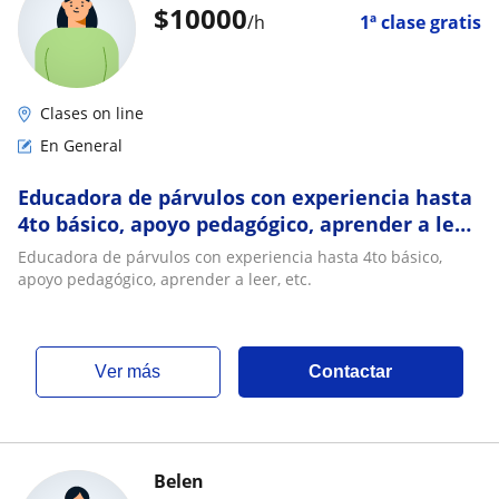
$
10000
/h
1ª clase gratis
Clases on line
En General
Educadora de párvulos con experiencia hasta
4to básico, apoyo pedagógico, aprender a leer,
etc
Educadora de párvulos con experiencia hasta 4to básico,
apoyo pedagógico, aprender a leer, etc.
ver más
Contactar
Belen