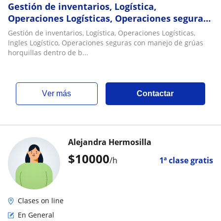
Gestión de inventarios, Logística,
Operaciones Logísticas, Operaciones seguras
con manejo de grúas horquillas dentro de
Gestión de inventarios, Logística, Operaciones Logísticas,
bodegas
Ingles Logístico, Operaciones seguras con manejo de grúas
horquillas dentro de b...
ver más
Contactar
Alejandra Hermosilla
$
10000
/h
1ª clase gratis
Clases on line
En General