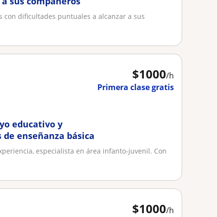
r a sus compañeros
s con dificultades puntuales a alcanzar a sus
$
1000
/h
Primera clase gratis
oyo educativo y
s de enseñanza básica
periencia, especialista en área infanto-juvenil. Con
$
1000
/h