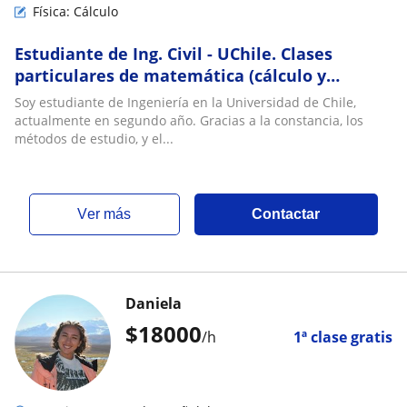
Física: Cálculo
Estudiante de Ing. Civil - UChile. Clases
particulares de matemática (cálculo y
álgebra) y física. Colegio y universidad
Soy estudiante de Ingeniería en la Universidad de Chile,
actualmente en segundo año. Gracias a la constancia, los
métodos de estudio, y el...
ver más
Contactar
Daniela
$
18000
/h
1ª clase gratis