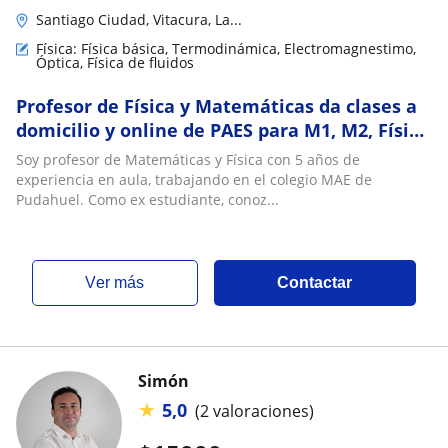
Santiago Ciudad, Vitacura, La...
Física: Física básica, Termodinámica, Electromagnestimo,
Óptica, Física de fluidos
Profesor de Física y Matemáticas da clases a
domicilio y online de PAES para M1, M2, Física
y Ramos de 1° año de Universidad
Soy profesor de Matemáticas y Física con 5 años de
experiencia en aula, trabajando en el colegio MAE de
Pudahuel. Como ex estudiante, conoz...
ver más
Contactar
Simón
★
5,0
(2 valoraciones)