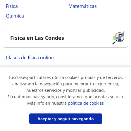
Física
Matemáticas
Química
Física en Las Condes
Clases de física online
Tusclasesparticulares utiliza cookies propias y de terceros,
Poblaciones cercanas a Las Condes
analizando la navegación para mejorar tu experiencia,
nuestros servicios y mostrar publicidad.
Si continuas navegando, consideramos que aceptas su uso.
Clases de física en La
Clases de física en
Más info en nuestra
política de cookies
Reina
Macul
Clases de física en
Clases de física en
Filtrar
Guardar búsqueda
Aceptar y seguir navegando
Ñuñoa
Providencia