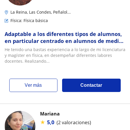
La Reina, Las Condes, Peñalol...
Física: Física básica
Adaptable a los diferentes tipos de alumnos,
en particular centrado en alumnos de media
o primeros años de universidad
He tenido una bastas experiencia a lo largo de mi licenciatura
y magíster en física, en desempeñar diferentes labores
docentes. Realizando...
ver más
Contactar
Mariana
★
5,0
(2 valoraciones)