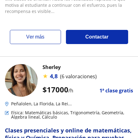
motiva al estudiante a continuar con el esfuerzo, pues la
recompensa es visible...
ver más
Contactar
Sherley
★
4,8
(6 valoraciones)
$
17000
/h
1ª clase gratis
Peñalolen, La Florida, La Rei...
Física: Matemáticas básicas, Trigonometría, Geometría,
Álgebra lineal, Cálculo
Clases presenciales y online de matemáticas,
física y Química. Preparación para pruebas