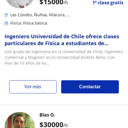
$
15000
/h
1ª clase gratis
Las Condes, Ñuñoa, Vitacura, ...
Física: Física básica
Ingeniero Universidad de Chile ofrece clases
particulares de Física a estudiantes de
educación media
Con grado de Ingeniería en la Universidad de Chile, Ingeniero
Comercial y Magister en la Universidad Andrés Bello. Con
mas de 15 años de ex...
ver más
Contactar
Blas O.
$
30000
/h