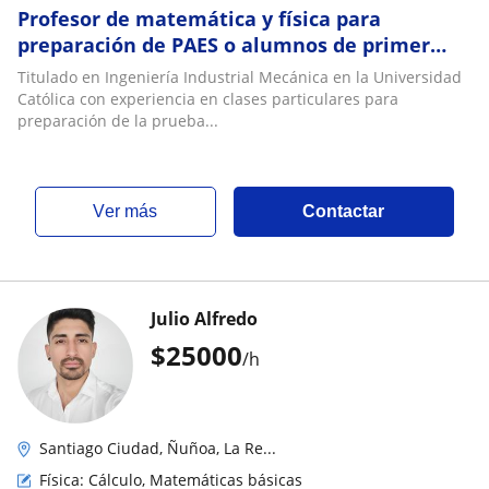
Profesor de matemática y física para
preparación de PAES o alumnos de primer
año de universidad
Titulado en Ingeniería Industrial Mecánica en la Universidad
Católica con experiencia en clases particulares para
preparación de la prueba...
ver más
Contactar
Julio Alfredo
$
25000
/h
Santiago Ciudad, Ñuñoa, La Re...
Física: Cálculo, Matemáticas básicas