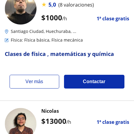
★
5,0
(8 valoraciones)
$
1000
/h
1ª clase gratis
Santiago Ciudad, Huechuraba, ...
Física: Física básica, Física mecánica
Clases de física , matemáticas y química
ver más
Contactar
Nicolas
$
13000
/h
1ª clase gratis