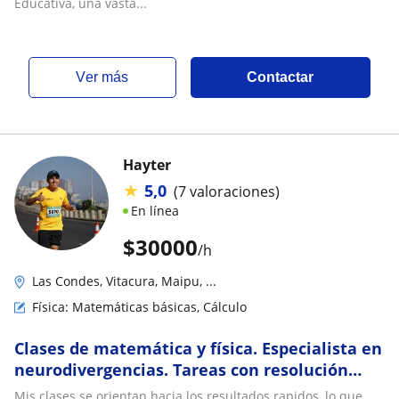
Educativa, una vasta...
ver más
Contactar
Hayter
★
5,0
(7 valoraciones)
En línea
$
30000
/h
Las Condes, Vitacura, Maipu, ...
Física: Matemáticas básicas, Cálculo
Clases de matemática y física. Especialista en
neurodivergencias. Tareas con resolución
inmediata. Entrenamiento PAES
Mis clases se orientan hacia los resultados rapidos, lo que