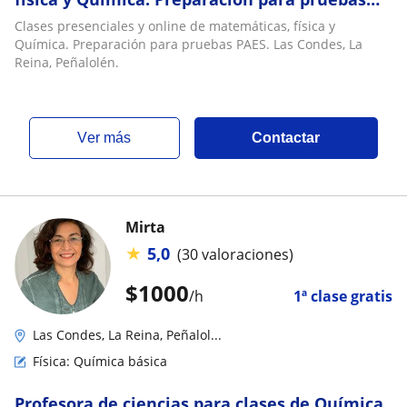
PAES. Las Condes, La Reina, Peñalolén
Clases presenciales y online de matemáticas, física y
Química. Preparación para pruebas PAES. Las Condes, La
Reina, Peñalolén.
ver más
Contactar
Mirta
★
5,0
(30 valoraciones)
$
1000
/h
1ª clase gratis
Las Condes, La Reina, Peñalol...
Física: Química básica
Profesora de ciencias para clases de Química,