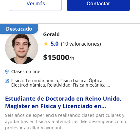
ver más
Contactar
Destacado
Gerald
★
5,0
(10 valoraciones)
$
15000
/h
Clases on line
Física: Termodinámica, Física básica, Óptica,
Electrodinámica, Relatividad, Física mecánica,
Electromagnestimo, Física Nuclear y de partículas
Estudiante de Doctorado en Reino Unido,
Magíster en Física y Licenciado en
Astronomía de la Universidad de Chile realiza
Seis años de experiencia realizando clases particulares y
clases particulares de Física y Matemática
ayudantías en física y matemáticas. Me desempeñé como
para enseñanza básica, media y universitaria
profesor auxiliar y ayudant...