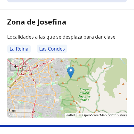
Zona de Josefina
Localidades a las que se desplaza para dar clase
La Reina
Las Condes
+
−
5 km
3 mi
Leaflet
| ©
OpenStreetMap
contributors