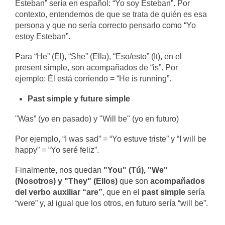
Esteban” sería en español: “Yo soy Esteban”. Por
contexto, entendemos de que se trata de quién es esa
persona y que no sería correcto pensarlo como “Yo
estoy Esteban”.
Para “He” (Él), “She” (Ella), “Eso/esto” (It), en el
present simple, son acompañados de “is”. Por
ejemplo: Él está corriendo = “He is running”.
Past simple y future simple
"Was” (yo en pasado) y "Will be" (yo en futuro)
Por ejemplo, “I was sad” = “Yo estuve triste” y “I will be
happy” = “Yo seré feliz”.
Finalmente, nos quedan
"You" (Tú), "We"
(Nosotros) y "They" (Ellos)
que son
acompañados
del verbo auxiliar “are”
, que en el
past simple
sería
“were” y, al igual que los otros, en futuro sería “will be”.