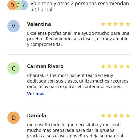
Valentina y otras 2 personas recomiendan
D
C
V
a Chantal
★
★
★
★
★
Valentina
V
Excelente profesional, me ayudó mucho para una
prueba . Recomiendo sus clases , es muy amable
y comprometida.
★
★
★
★
★
Carmen Rivero
C
Chantal, is the most pacient teacher! Muy
dedicada con sus clases, utiliza muchos recursos
didácticos para explicar el contenido, es muy
puntual y responsable con los horarios, con el
Ver más
material que envía para ser revisado.
Recomiendo 100% las clases con ella. She´s
brilliant! Thank you Chantal!
★
★
★
★
★
Daniela
D
me enseñó todo lo que necesitaba y me sentí
mucho más preparada para dar la prueba
gracias a sus clases, enseña y deja su material