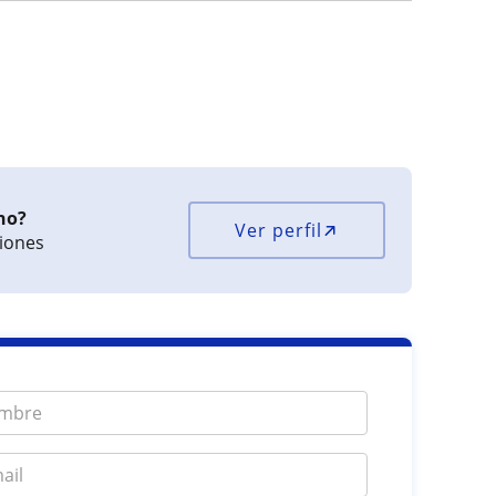
no?
Ver perfil
ciones