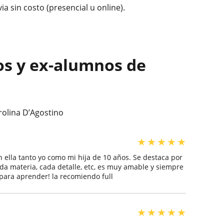
a sin costo (presencial u online).
os y ex-alumnos de
rolina D’Agostino
★
★
★
★
★
n ella tanto yo como mi hija de 10 años. Se destaca por
ada materia, cada detalle, etc, es muy amable y siempre
para aprender! la recomiendo full
★
★
★
★
★