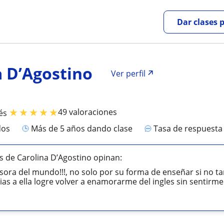
Dar clases 
a D’Agostino
Ver perfil
★
★
★
★
★
49 valoraciones
és
dos
más de 5 años dando clase
Tasa de respuest
 de Carolina D’Agostino opinan:
sora del mundo!!!, no solo por su forma de enseñar si no t
ias a ella logre volver a enamorarme del ingles sin sentirme