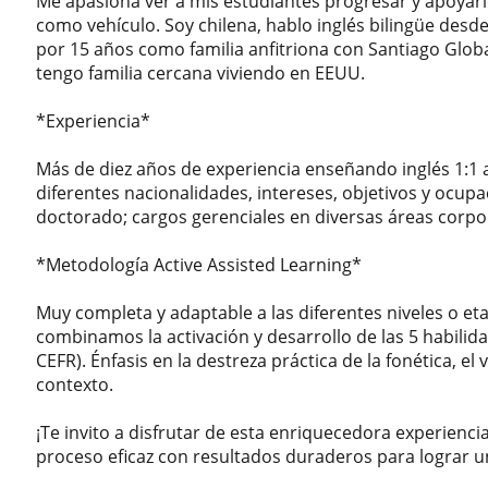
Me apasiona ver a mis estudiantes progresar y apoyarl
como vehículo. Soy chilena, hablo inglés bilingüe desde
por 15 años como familia anfitriona con Santiago Globa
tengo familia cercana viviendo en EEUU.
*Experiencia*
Más de diez años de experiencia enseñando inglés 1:1
diferentes nacionalidades, intereses, objetivos y ocup
doctorado; cargos gerenciales en diversas áreas corpor
*Metodología Active Assisted Learning*
Muy completa y adaptable a las diferentes niveles o e
combinamos la activación y desarrollo de las 5 habili
CEFR). Énfasis en la destreza práctica de la fonética, el
contexto.
¡Te invito a disfrutar de esta enriquecedora experienc
proceso eficaz con resultados duraderos para lograr u