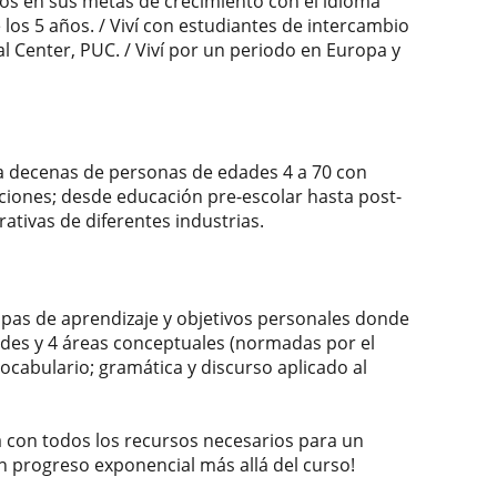
os en sus metas de crecimiento con el idioma
 los 5 años. / Viví con estudiantes de intercambio
l Center, PUC. / Viví por un periodo en Europa y
 a decenas de personas de edades 4 a 70 con
aciones; desde educación pre-escolar hasta post-
ativas de diferentes industrias.
tapas de aprendizaje y objetivos personales donde
dades y 4 áreas conceptuales (normadas por el
 vocabulario; gramática y discurso aplicado al
ia con todos los recursos necesarios para un
n progreso exponencial más allá del curso!