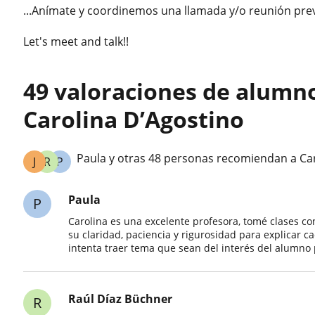
...Anímate y coordinemos una llamada y/o reunión previ
Let's meet and talk!!
49 valoraciones de alumn
Carolina D’Agostino
Paula y otras 48 personas recomiendan a Ca
J
R
P
Paula
P
Carolina es una excelente profesora, tomé clases co
su claridad, paciencia y rigurosidad para explicar c
intenta traer tema que sean del interés del alumno 
Raúl Díaz Büchner
R