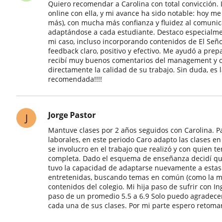
Quiero recomendar a Carolina con total convicción.
online con ella, y mi avance ha sido notable: hoy m
más), con mucha más confianza y fluidez al comunic
adaptándose a cada estudiante. Destaco especialme
mi caso, incluso incorporando contenidos de El Señor d
feedback claro, positivo y efectivo. Me ayudó a pre
recibí muy buenos comentarios del management y col
directamente la calidad de su trabajo. Sin duda, es
recomendada!!!!
Jorge Pastor
J
Mantuve clases por 2 años seguidos con Carolina. P
laborales, en este periodo Caro adapto las clases en
se involucro en el trabajo que realizó y con quien 
completa. Dado el esquema de enseñanza decidí que
tuvo la capacidad de adaptarse nuevamente a estas 
entretenidas, buscando temas en común (como la mú
contenidos del colegio. Mi hija paso de sufrir con In
paso de un promedio 5.5 a 6.9 Solo puedo agradecer
cada una de sus clases. Por mi parte espero retoma