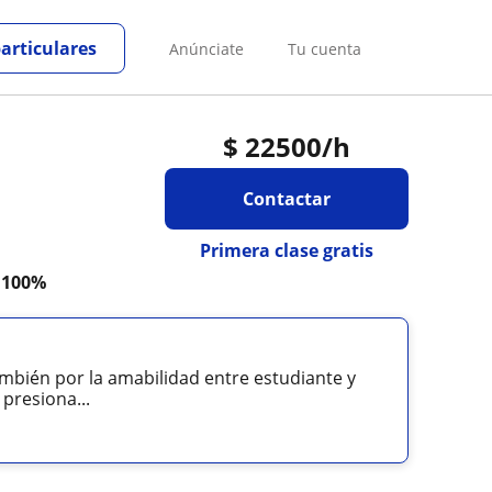
particulares
Anúnciate
Tu cuenta
$
22500
/h
Contactar
Primera clase gratis
a
100%
ambién por la amabilidad entre estudiante y
 presiona...