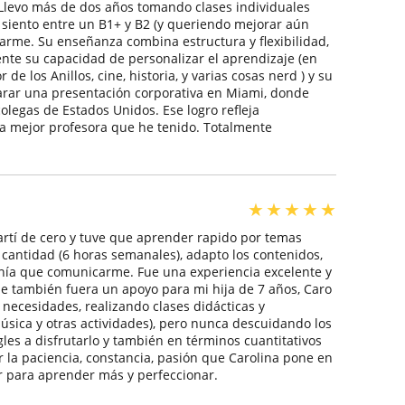
 Llevo más de dos años tomando clases individuales
e siento entre un B1+ y B2 (y queriendo mejorar aún
arme. Su enseñanza combina estructura y flexibilidad,
nte su capacidad de personalizar el aprendizaje (en
e los Anillos, cine, historia, y varias cosas nerd ) y su
parar una presentación corporativa en Miami, donde
egas de Estados Unidos. Ese logro refleja
 la mejor profesora que he tenido. Totalmente
★
★
★
★
★
artí de cero y tuve que aprender rapido por temas
 cantidad (6 horas semanales), adapto los contenidos,
tenía que comunicarme. Fue una experiencia excelente y
 también fuera un apoyo para mi hija de 7 años, Caro
necesidades, realizando clases didácticas y
sica y otras actividades), pero nunca descuidando los
gles a disfrutarlo y también en términos cuantitativos
 la paciencia, constancia, pasión que Carolina pone en
r para aprender más y perfeccionar.