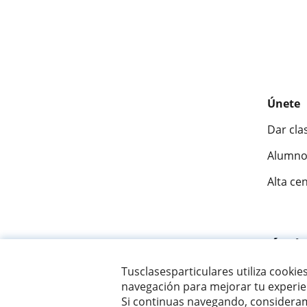
Únete
Dar cla
Alumno
Alta ce
Fantásti
Tusclasesparticulares utiliza cookie
navegación para mejorar tu experien
© 2007 - 2026 Tus clases particulares
Si continuas navegando, consideram