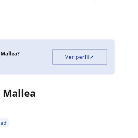
l Mallea?
Ver perfil
l Mallea
dad