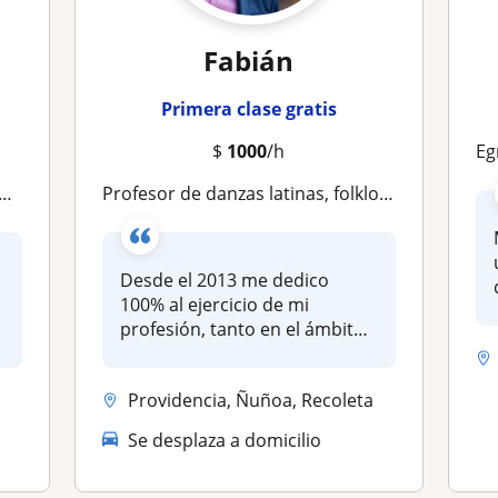
Fabián
Primera clase gratis
$
1000
/h
Egres
Profesor de danzas latinas, folklore y teatro, comunicación no verbal y entrenamiento físico. Dicta clases NNA todas las edades
Desde el 2013 me dedico
100% al ejercicio de mi
profesión, tanto en el ámbito
artíst...
Providencia, Ñuñoa, Recoleta
Se desplaza a domicilio