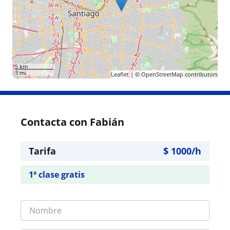
5 km
3 mi
Leaflet
| ©
OpenStreetMap
contributors
Contacta con Fabián
Tarifa
$
1000
/h
1ª clase gratis