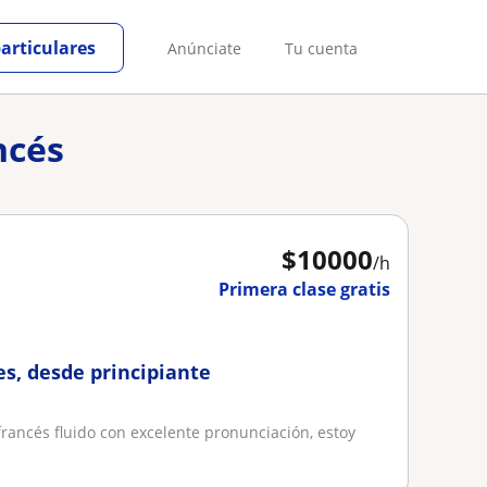
particulares
Anúnciate
Tu cuenta
ncés
$
10000
/h
Primera clase gratis
es, desde principiante
francés fluido con excelente pronunciación, estoy