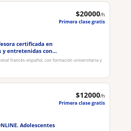
$
20000
/h
Primera clase gratis
fesora certificada en
 y entretenidas con
ional francés–español, con formación universitaria y
.
$
12000
/h
Primera clase gratis
 ONLINE. Adolescentes