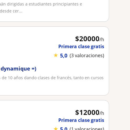
mán dirigidas a estudiantes principiantes e
esde cer...
$
20000
/h
Primera clase gratis
★
5,0
(3 valoraciones)
y dynamique =)
s de 10 años dando clases de francés, tanto en cursos
.
$
12000
/h
Primera clase gratis
★
5,0
(1 valoraciones)