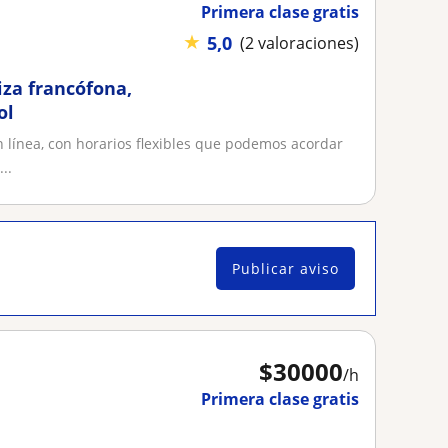
Primera clase gratis
★
5,0
(2 valoraciones)
iza francófona,
ol
n línea, con horarios flexibles que podemos acordar
..
Publicar aviso
$
30000
/h
Primera clase gratis