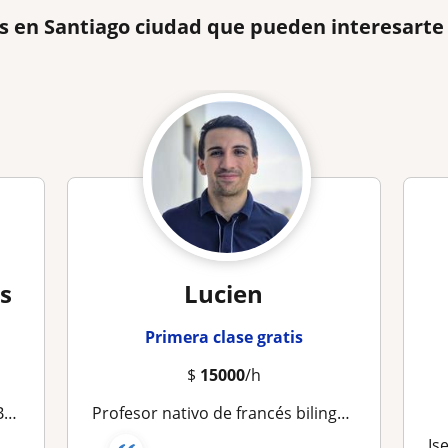
s en Santiago ciudad que pueden interesarte
s
Lucien
Primera clase gratis
$
15000
/h
ivo
Profesor nativo de francés bilingüe en español, con el método de la Alianza Francesa
Is