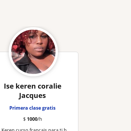
Ise keren coralie
Jacques
Primera clase gratis
$
1000
/h
e Keren curso français para ti hoy sí